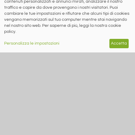
contenuti personalizzati e annunci mirati, analizzare il nostro
traffico e capire da dove provengono i nostri visitatori. Puoi
cambiare le tue impostazioni e rifiutare che alcuni tipi di cookies
7 agosto 2026
vengano memorizzati sul tuo computer mentre stai navigando
Nuova edizione del siderweb TG.
nel nostro sito web. Per saperne di più, leggi la nostra cookie
policy.
Personalizza le impostazioni
Accetta
RICICLO IMBALLAGGI
A cura di Redazione Siderweb
RICREA: “Spray Sereno”
parla alla Gen Z
Oltre 6 milioni di contatti raggiunti
sui social network per la campagna
sul riciclo degli aerosol