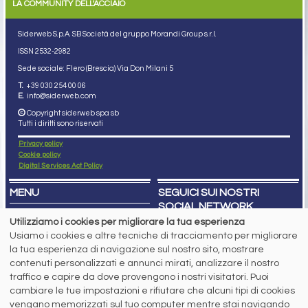
LA COMMUNITY DELL'ACCIAIO
Siderweb S.p.A. SB Società del gruppo Morandi Group s.r.l.
ISSN 2532
-2982
Sede sociale: Flero (Brescia) Via Don Milani 5
T.
+39 030 254 00 06
E.
info@siderweb.com
Copyright siderweb spa sb
Tutti i diritti sono riservati
Privacy policy
Cookie policy
Digital Services Act Policy
MENU
SEGUICI SUI NOSTRI
SOCIAL NETWORK
NEWS
Utilizziamo i cookies per migliorare la tua esperienza
PREZZI ITALIA
Usiamo i cookies e altre tecniche di tracciamento per migliorare
MERCATI
SERVIZI
la tua esperienza di navigazione sul nostro sito, mostrare
EVENTI
contenuti personalizzati e annunci mirati, analizzare il nostro
ABBONAMENTI
traffico e capire da dove provengono i nostri visitatori. Puoi
MADE IN STEEL
cambiare le tue impostazioni e rifiutare che alcuni tipi di cookies
NEWSLETTER
vengano memorizzati sul tuo computer mentre stai navigando
Capitale Sociale: 190.000€ interamente versato