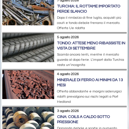
7 agosto 2026
TURCHIA: IL ROTTAME IMPORTATO
PERDE SLANCIO
Dopo il rimbalzo di fine luglio, acquisti più
cauti e tondo debole frenano il mercato.
Offerta Ue ridotta
5 agosto 2026
TONDO: ATTESE MENO RIBASSISTE IN
VISTA DI SETTEMBRE
Scambi ancora lenti, mentre il mercato
guarda al dopo ferie. L’import dalla Turchia
resta un’incognita
4 agosto 2026
MINERALE DI FERRO AI MINIMI DA 13
MESI
Offerta abbondante e margini siderurgici
ridotti prevalgono sui rischi legati a Port
Hedland
3 agosto 2026
CINA: COILS A CALDO SOTTO
PRESSIONE
Domanda debole e scorte in aumento