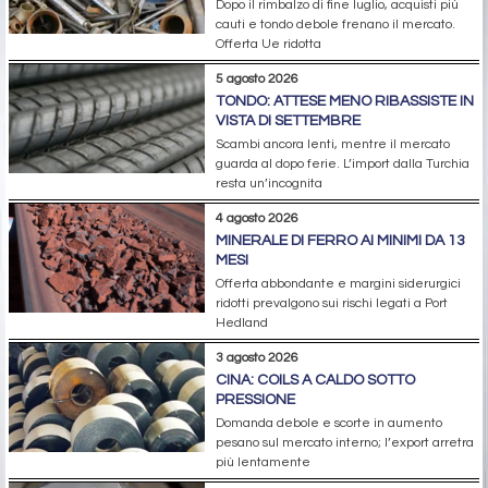
Dopo il rimbalzo di fine luglio, acquisti più
cauti e tondo debole frenano il mercato.
Offerta Ue ridotta
5 agosto 2026
TONDO: ATTESE MENO RIBASSISTE IN
VISTA DI SETTEMBRE
Scambi ancora lenti, mentre il mercato
guarda al dopo ferie. L’import dalla Turchia
resta un’incognita
4 agosto 2026
MINERALE DI FERRO AI MINIMI DA 13
MESI
Offerta abbondante e margini siderurgici
ridotti prevalgono sui rischi legati a Port
Hedland
3 agosto 2026
CINA: COILS A CALDO SOTTO
PRESSIONE
Domanda debole e scorte in aumento
pesano sul mercato interno; l’export arretra
più lentamente