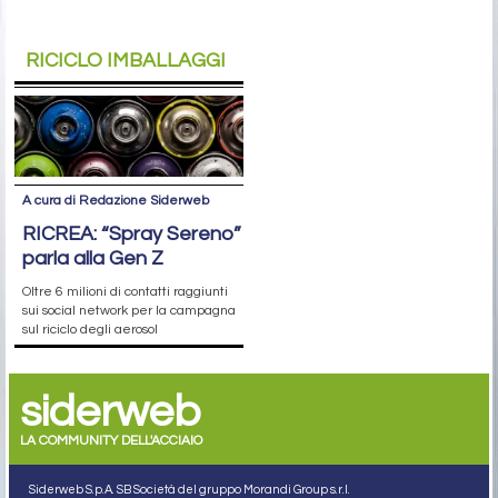
RICICLO IMBALLAGGI
A cura di Redazione Siderweb
RICREA: “Spray Sereno”
parla alla Gen Z
Oltre 6 milioni di contatti raggiunti
sui social network per la campagna
sul riciclo degli aerosol
siderweb
LA COMMUNITY DELL'ACCIAIO
Siderweb S.p.A. SB Società del gruppo Morandi Group s.r.l.