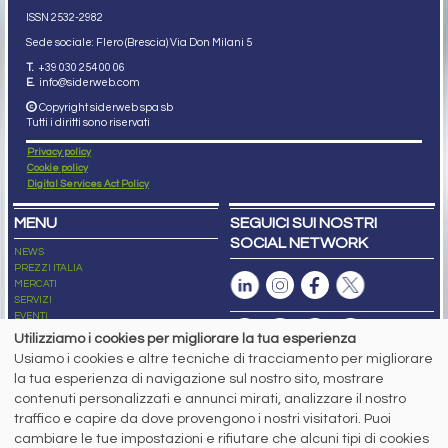
ISSN 2532
-2982
Sede sociale: Flero (Brescia) Via Don Milani 5
T.
+39 030 254 00 06
E.
info@siderweb.com
Copyright siderweb spa sb
Tutti i diritti sono riservati
Privacy policy
Cookie policy
Digital Services Act Policy
MENU
SEGUICI SUI NOSTRI
SOCIAL NETWORK
NEWS
PREZZI ITALIA
MERCATI
SERVIZI
EVENTI
ABBONAMENTI
Utilizziamo i cookies per migliorare la tua esperienza
MADE IN STEEL
Usiamo i cookies e altre tecniche di tracciamento per migliorare
NEWSLETTER
la tua esperienza di navigazione sul nostro sito, mostrare
Capitale Sociale: 190.000€ interamente versato
contenuti personalizzati e annunci mirati, analizzare il nostro
Registro delle Imprese di Brescia
traffico e capire da dove provengono i nostri visitatori. Puoi
Codice Fiscale e Partita I.V.A.:
IT03562320170
R.E.A. n. 419331
cambiare le tue impostazioni e rifiutare che alcuni tipi di cookies