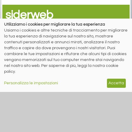
siderweb
LA COMMUNITY DELL'ACCIAIO
Utilizziamo i cookies per migliorare la tua esperienza
Usiamo i cookies e altre tecniche di tracciamento per migliorare
Siderweb S.p.A. SB Società del gruppo Morandi Group s.r.l.
la tua esperienza di navigazione sul nostro sito, mostrare
contenuti personalizzati e annunci mirati, analizzare il nostro
ISSN 2532
-2982
traffico e capire da dove provengono i nostri visitatori. Puoi
Sede sociale: Flero (Brescia) Via Don Milani 5
cambiare le tue impostazioni e rifiutare che alcuni tipi di cookies
T.
+39 030 254 00 06
vengano memorizzati sul tuo computer mentre stai navigando
E.
info@siderweb.com
nel nostro sito web. Per saperne di più, leggi la nostra cookie
Copyright siderweb spa sb
policy.
Tutti i diritti sono riservati
Privacy policy
Personalizza le impostazioni
Accetta
Cookie policy
Digital Services Act Policy
MENU
SEGUICI SUI NOSTRI
SOCIAL NETWORK
NEWS
PREZZI ITALIA
MERCATI
SERVIZI
EVENTI