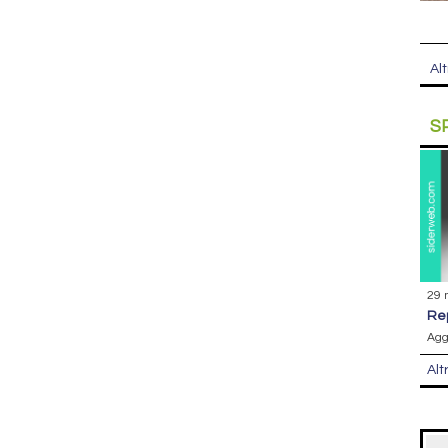
Alt
S
29 
r
Agg
Alt