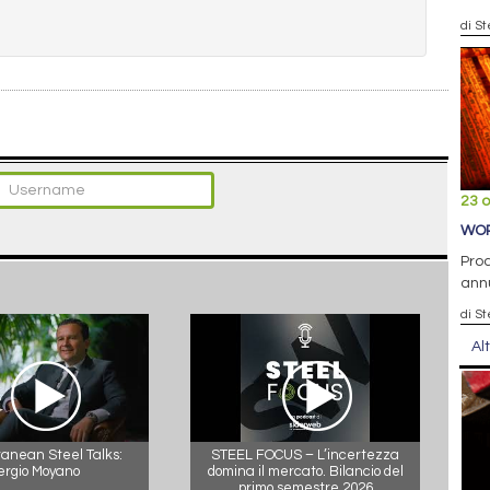
di S
23 o
WOR
Prod
ann
di S
Al
anean Steel Talks:
STEEL FOCUS – L’incertezza
ergio Moyano
domina il mercato. Bilancio del
primo semestre 2026