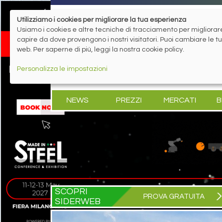
Utilizziamo i cookies per migliorare la tua esperienza
Usiamo i cookies e altre tecniche di tracciamento per migliorare 
capire da dove provengono i nostri visitatori. Puoi cambiare le 
web. Per saperne di più, leggi la nostra cookie policy.
Personalizza le impostazioni
NEWS
PREZZI
MERCATI
B
SCOPRI
PROVA GRATUITA
SIDERWEB