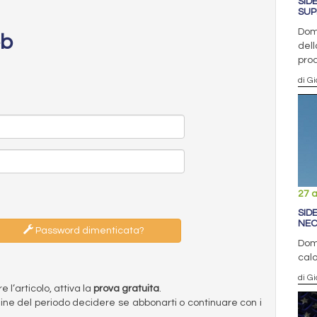
SID
SUP
Doma
eb
dell
prod
di Gi
27 a
SID
NEC
Password dimenticata?
Doma
calo
di Gi
l’articolo, attiva la
prova gratuita
.
ermine del periodo decidere se abbonarti o continuare con i