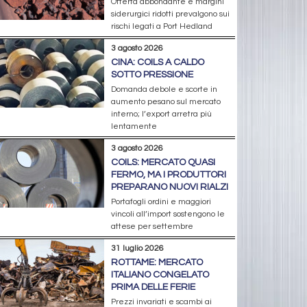
Offerta abbondante e margini
siderurgici ridotti prevalgono sui
rischi legati a Port Hedland
3 agosto 2026
CINA: COILS A CALDO
SOTTO PRESSIONE
Domanda debole e scorte in
aumento pesano sul mercato
interno; l’export arretra più
lentamente
3 agosto 2026
COILS: MERCATO QUASI
FERMO, MA I PRODUTTORI
PREPARANO NUOVI RIALZI
Portafogli ordini e maggiori
vincoli all’import sostengono le
attese per settembre
31 luglio 2026
ROTTAME: MERCATO
ITALIANO CONGELATO
PRIMA DELLE FERIE
Prezzi invariati e scambi ai