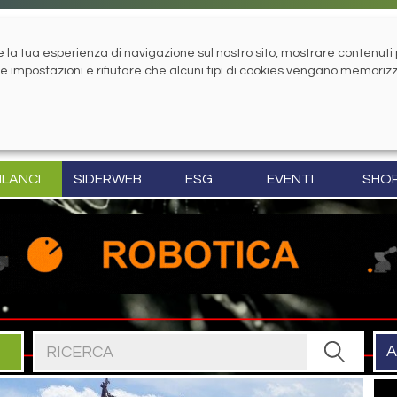
la tua esperienza di navigazione sul nostro sito, mostrare contenuti pe
tue impostazioni e rifiutare che alcuni tipi di cookies vengano memoriz
ILANCI
SIDERWEB
ESG
EVENTI
SHO
Cerca nel sito
A