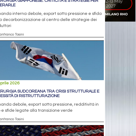
ERURGIA GIAPPONESE: CRITICITÀ E STRATEGIE PER
ERARLE
nda interna debole, export sotto pressione e sfida
a decarbonizzazione al centro delle strategie dei
uttori
anfranco Tosini
prile 2026
ERURGIA SUDCOREANA TRA CRISI STRUTTURALE E
ESSITÀ DI RISTRUTTURAZIONE
nda debole, export sotto pressione, redditività in
 e sfide legate alla transizione verde
anfranco Tosini