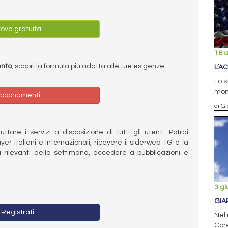
ova gratuita
16 a
ento
, scopri la formula più adatta alle tue esigenze.
L’A
Lo s
mon
bbonamenti
di Gi
ttare i servizi a disposizione di tutti gli utenti. Potrai
ayer italiani e internazionali, ricevere il siderweb TG e la
 rilevanti della settimana, accedere a pubblicazioni e
3 g
GIA
Registrati
Nel 
Cor