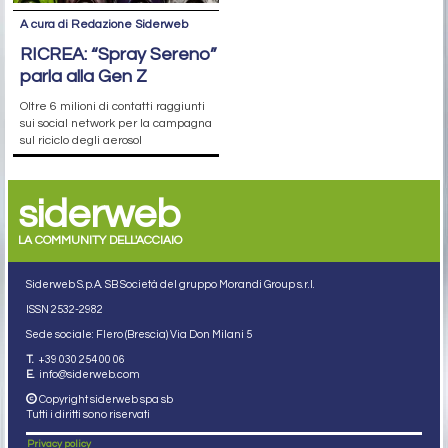
A cura di Redazione Siderweb
RICREA: “Spray Sereno”
parla alla Gen Z
Oltre 6 milioni di contatti raggiunti
sui social network per la campagna
sul riciclo degli aerosol
siderweb
LA COMMUNITY DELL'ACCIAIO
Siderweb S.p.A. SB Società del gruppo Morandi Group s.r.l.
ISSN 2532
-2982
Sede sociale: Flero (Brescia) Via Don Milani 5
T.
+39 030 254 00 06
E.
info@siderweb.com
Copyright siderweb spa sb
Tutti i diritti sono riservati
Privacy policy