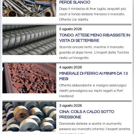
PERDE SLANCIO
Dopo il rimbalzo di fine luglio, acquisti più
cauti e tondo debole frenano il mercato.
Offerta Ue ridotta
5 agosto 2026
TONDO: ATTESE MENO RIBASSISTE IN
VISTA DI SETTEMBRE
Scambi ancora lenti, mentre il mercato
guarda al dopo ferie. L’import dalla Turchia
resta un’incognita
4 agosto 2026
MINERALE DI FERRO AI MINIMI DA 13
MESI
Offerta abbondante e margini siderurgici
ridotti prevalgono sui rischi legati a Port
Hedland
3 agosto 2026
CINA: COILS A CALDO SOTTO
PRESSIONE
Domanda debole e scorte in aumento
pesano sul mercato interno; l’export arretra