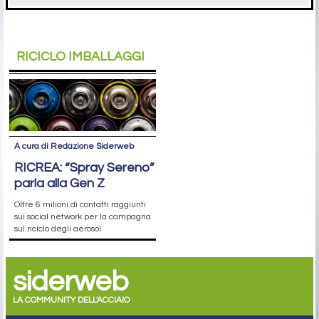
RICICLO IMBALLAGGI
A cura di Redazione Siderweb
RICREA: “Spray Sereno”
parla alla Gen Z
Oltre 6 milioni di contatti raggiunti
sui social network per la campagna
sul riciclo degli aerosol
siderweb
LA COMMUNITY DELL'ACCIAIO