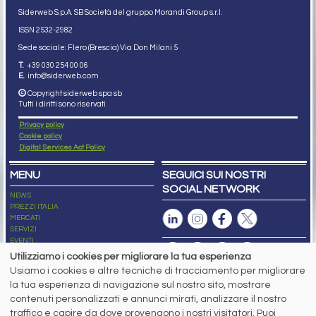
Siderweb S.p.A. SB Società del gruppo Morandi Group s.r.l.
ISSN 2532
-2982
Sede sociale: Flero (Brescia) Via Don Milani 5
T.
+39 030 254 00 06
E.
info@siderweb.com
Copyright siderweb spa sb
Tutti i diritti sono riservati
Privacy policy
Cookie policy
Digital Services Act Policy
MENU
SEGUICI SUI NOSTRI
SOCIAL NETWORK
NEWS
PREZZI ITALIA
MERCATI
SERVIZI
EVENTI
ABBONAMENTI
Utilizziamo i cookies per migliorare la tua esperienza
MADE IN STEEL
Usiamo i cookies e altre tecniche di tracciamento per migliorare
NEWSLETTER
la tua esperienza di navigazione sul nostro sito, mostrare
Capitale Sociale: 190.000€ interamente versato
contenuti personalizzati e annunci mirati, analizzare il nostro
Registro delle Imprese di Brescia
traffico e capire da dove provengono i nostri visitatori. Puoi
Codice Fiscale e Partita I.V.A.:
IT03562320170