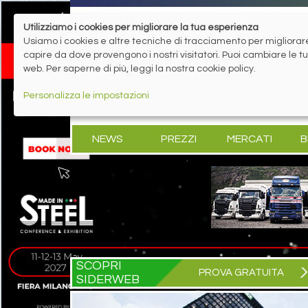
Utilizziamo i cookies per migliorare la tua esperienza
Usiamo i cookies e altre tecniche di tracciamento per migliorare 
capire da dove provengono i nostri visitatori. Puoi cambiare le 
web. Per saperne di più, leggi la nostra cookie policy.
Personalizza le impostazioni
NEWS
PREZZI
MERCATI
B
SCOPRI
PROVA GRATUITA
SIDERWEB