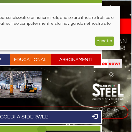
rsonalizzati e annunci mirati, analizzare il nostro traffico e
zati sul tuo computer mentre stai navigando nel nostro sito
Accetta
P
EDUCATIONAL
ABBONAMENTI
CCEDI A SIDERWEB