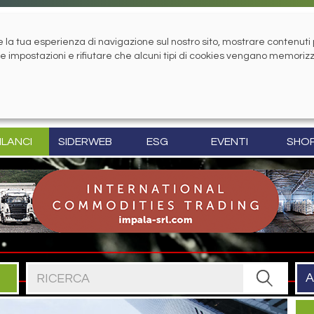
la tua esperienza di navigazione sul nostro sito, mostrare contenuti pe
tue impostazioni e rifiutare che alcuni tipi di cookies vengano memoriz
ILANCI
SIDERWEB
ESG
EVENTI
SHO
Cerca nel sito
A