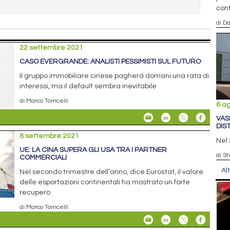
cont
di D
22 settembre 2021
CASO EVERGRANDE: ANALISTI PESSIMISTI SUL FUTURO
Il gruppo immobiliare cinese pagherà domani una rata di
interessi, ma il default sembra inevitabile
di Marco Torricelli
6 a
VAS
DIS
8 settembre 2021
Nel 
UE: LA CINA SUPERA GLI USA TRA I PARTNER
di St
COMMERCIALI
Al
Nel secondo trimestre dell’anno, dice Eurostat, il valore
delle esportazioni continentali ha mostrato un forte
recupero
di Marco Torricelli