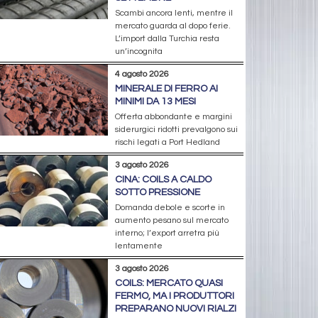
Scambi ancora lenti, mentre il
mercato guarda al dopo ferie.
L’import dalla Turchia resta
un’incognita
4 agosto 2026
MINERALE DI FERRO AI
MINIMI DA 13 MESI
Offerta abbondante e margini
siderurgici ridotti prevalgono sui
rischi legati a Port Hedland
3 agosto 2026
CINA: COILS A CALDO
SOTTO PRESSIONE
Domanda debole e scorte in
aumento pesano sul mercato
interno; l’export arretra più
lentamente
3 agosto 2026
COILS: MERCATO QUASI
FERMO, MA I PRODUTTORI
PREPARANO NUOVI RIALZI