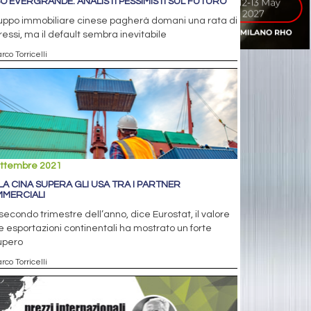
O EVERGRANDE: ANALISTI PESSIMISTI SUL FUTURO
ruppo immobiliare cinese pagherà domani una rata di
ressi, ma il default sembra inevitabile
rco Torricelli
ettembre 2021
 LA CINA SUPERA GLI USA TRA I PARTNER
MERCIALI
secondo trimestre dell’anno, dice Eurostat, il valore
e esportazioni continentali ha mostrato un forte
upero
rco Torricelli