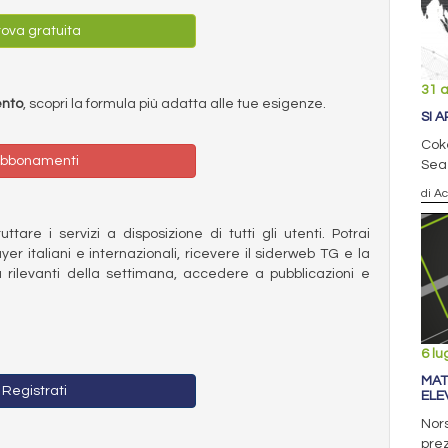
ova gratuita
31 
ento
, scopri la formula più adatta alle tue esigenze.
SI 
Coke
bbonamenti
Sea 
di Ac
ttare i servizi a disposizione di tutti gli utenti. Potrai
ayer italiani e internazionali, ricevere il siderweb TG e la
 rilevanti della settimana, accedere a pubblicazioni e
6 lu
MAT
Registrati
ELE
Nors
prez