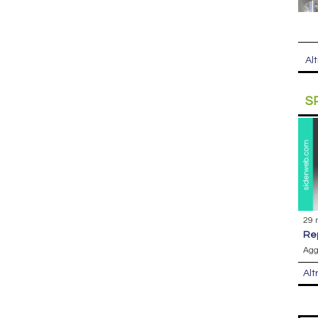
Alt
S
29 
r
Agg
Alt