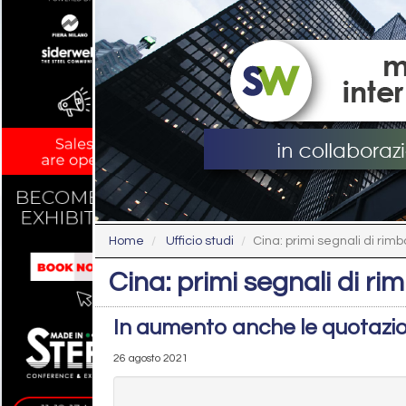
Home
Ufficio studi
Cina: primi segnali di rimb
Cina: primi segnali di ri
In aumento anche le quotazion
26 agosto 2021