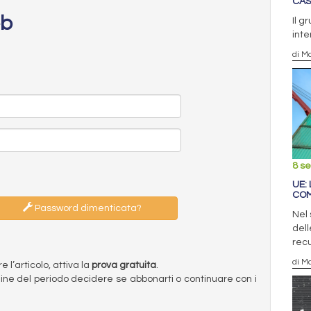
CAS
eb
Il g
inte
di Ma
8 s
UE:
COM
Password dimenticata?
Nel 
dell
rec
di Ma
l’articolo, attiva la
prova gratuita
.
ermine del periodo decidere se abbonarti o continuare con i