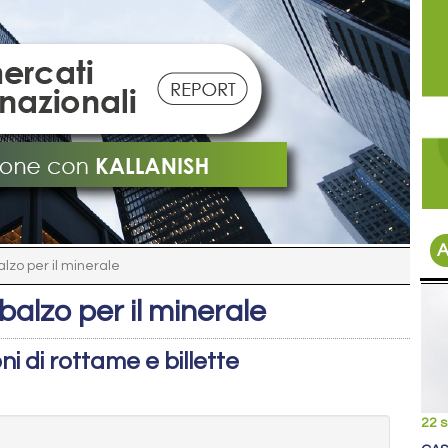
A
alzo per il minerale
mbalzo per il minerale
i di rottame e billette
22 