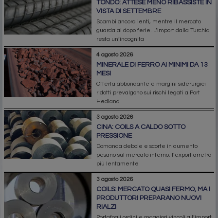
TONDO: ATTESE MENO RIBASSISTE IN
VISTA DI SETTEMBRE
Scambi ancora lenti, mentre il mercato
guarda al dopo ferie. L’import dalla Turchia
resta un’incognita
4 agosto 2026
MINERALE DI FERRO AI MINIMI DA 13
MESI
Offerta abbondante e margini siderurgici
ridotti prevalgono sui rischi legati a Port
Hedland
3 agosto 2026
CINA: COILS A CALDO SOTTO
PRESSIONE
Domanda debole e scorte in aumento
pesano sul mercato interno; l’export arretra
più lentamente
3 agosto 2026
COILS: MERCATO QUASI FERMO, MA I
PRODUTTORI PREPARANO NUOVI
RIALZI
Portafogli ordini e maggiori vincoli all’import