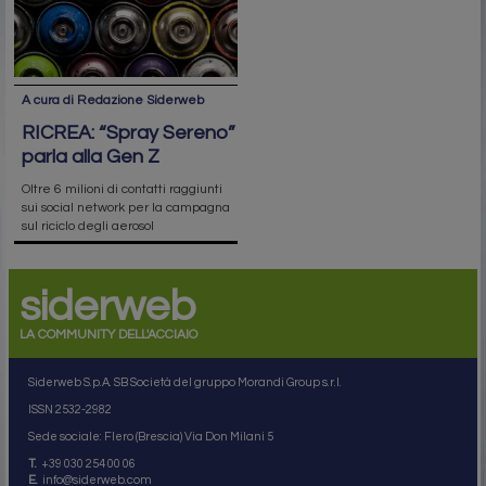
A cura di Redazione Siderweb
RICREA: “Spray Sereno”
parla alla Gen Z
Oltre 6 milioni di contatti raggiunti
sui social network per la campagna
sul riciclo degli aerosol
siderweb
LA COMMUNITY DELL'ACCIAIO
Siderweb S.p.A. SB Società del gruppo Morandi Group s.r.l.
ISSN 2532
-2982
Sede sociale: Flero (Brescia) Via Don Milani 5
T.
+39 030 254 00 06
E.
info@siderweb.com