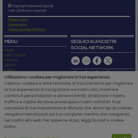
Copyright siderweb spa sb
Tutti i diritti sono riservati
Privacy policy
Cookie policy
Digital Services Act Policy
MENU
SEGUICI SUI NOSTRI
SOCIAL NETWORK
NEWS
PREZZI ITALIA
MERCATI
SERVIZI
EVENTI
ABBONAMENTI
Utilizziamo i cookies per migliorare la tua esperienza
MADE IN STEEL
Usiamo i cookies e altre tecniche di tracciamento per migliorare
NEWSLETTER
la tua esperienza di navigazione sul nostro sito, mostrare
Capitale Sociale: 190.000€ interamente versato
contenuti personalizzati e annunci mirati, analizzare il nostro
Registro delle Imprese di Brescia
traffico e capire da dove provengono i nostri visitatori. Puoi
Codice Fiscale e Partita I.V.A.:
IT03562320170
R.E.A. n. 419331
cambiare le tue impostazioni e rifiutare che alcuni tipi di cookies
vengano memorizzati sul tuo computer mentre stai navigando
www.siderweb.com: Autorizzazione del Tribunale di Brescia n. 11/2004 del 17
nel nostro sito web. Per saperne di più, leggi la nostra cookie
marzo 2004, Iscrizione al R.O.C. n. 26116.
Direttrice Responsabile:
policy.
Elisa Bonomelli
Vicedirettore Responsabile: