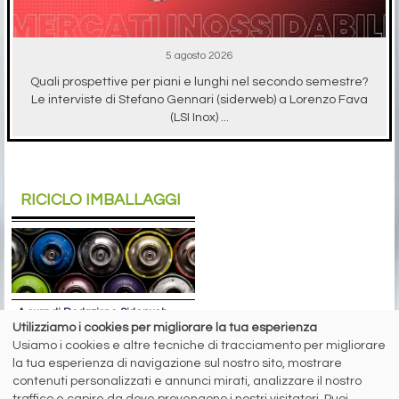
5 agosto 2026
Quali prospettive per piani e lunghi nel secondo semestre?
Le interviste di Stefano Gennari (siderweb) a Lorenzo Fava
(LSI Inox) ...
RICICLO IMBALLAGGI
A cura di Redazione Siderweb
Utilizziamo i cookies per migliorare la tua esperienza
RICREA: “Spray Sereno”
Usiamo i cookies e altre tecniche di tracciamento per migliorare
parla alla Gen Z
la tua esperienza di navigazione sul nostro sito, mostrare
contenuti personalizzati e annunci mirati, analizzare il nostro
Oltre 6 milioni di contatti raggiunti
traffico e capire da dove provengono i nostri visitatori. Puoi