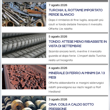
7 agosto 2026
TURCHIA: IL ROTTAME IMPORTATO
PERDE SLANCIO
Dopo il rimbalzo di fine luglio, acquisti più
cauti e tondo debole frenano il mercato.
Offerta Ue ridotta
5 agosto 2026
TONDO: ATTESE MENO RIBASSISTE IN
VISTA DI SETTEMBRE
Scambi ancora lenti, mentre il mercato
guarda al dopo ferie. L’import dalla Turchia
resta un’incognita
4 agosto 2026
MINERALE DI FERRO AI MINIMI DA 13
MESI
Offerta abbondante e margini siderurgici
ridotti prevalgono sui rischi legati a Port
Hedland
3 agosto 2026
CINA: COILS A CALDO SOTTO
PRESSIONE