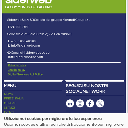
LA COMMUNITY DELL'ACCIAIO
Siderweb S.p.A. SB Società del gruppo Morandi Group s.r.l.
ISSN 2532
-2982
Sede sociale: Flero (Brescia) Via Don Milani 5
T.
+39 030 254 00 06
E.
info@siderweb.com
Copyright siderweb spa sb
Tutti i diritti sono riservati
Privacy policy
Cookie policy
Digital Services Act Policy
MENU
SEGUICI SUI NOSTRI
SOCIAL NETWORK
NEWS
PREZZI ITALIA
MERCATI
SERVIZI
EVENTI
ABBONAMENTI
Utilizziamo i cookies per migliorare la tua esperienza
MADE IN STEEL
Usiamo i cookies e altre tecniche di tracciamento per migliorare
NEWSLETTER