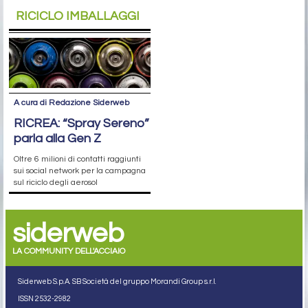
RICICLO IMBALLAGGI
A cura di Redazione Siderweb
RICREA: “Spray Sereno”
parla alla Gen Z
Oltre 6 milioni di contatti raggiunti
sui social network per la campagna
sul riciclo degli aerosol
siderweb
LA COMMUNITY DELL'ACCIAIO
Siderweb S.p.A. SB Società del gruppo Morandi Group s.r.l.
ISSN 2532
-2982