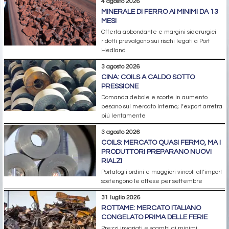
4 agosto 2026
MINERALE DI FERRO AI MINIMI DA 13
MESI
Offerta abbondante e margini siderurgici
ridotti prevalgono sui rischi legati a Port
Hedland
3 agosto 2026
CINA: COILS A CALDO SOTTO
PRESSIONE
Domanda debole e scorte in aumento
pesano sul mercato interno; l’export arretra
più lentamente
3 agosto 2026
COILS: MERCATO QUASI FERMO, MA I
PRODUTTORI PREPARANO NUOVI
RIALZI
Portafogli ordini e maggiori vincoli all’import
sostengono le attese per settembre
31 luglio 2026
ROTTAME: MERCATO ITALIANO
CONGELATO PRIMA DELLE FERIE
Prezzi invariati e scambi ai minimi.