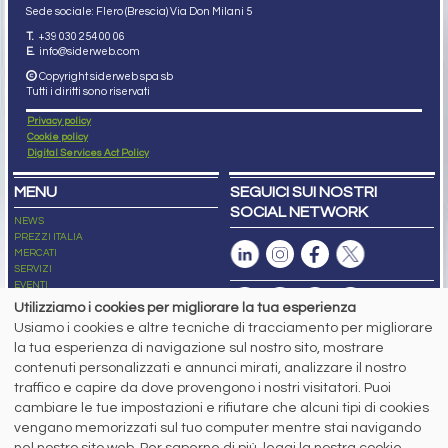
Sede sociale: Flero (Brescia) Via Don Milani 5
T.
+39 030 254 00 06
E.
info@siderweb.com
Copyright siderweb spa sb
Tutti i diritti sono riservati
Privacy policy
Cookie policy
Digital Services Act Policy
MENU
SEGUICI SUI NOSTRI
SOCIAL NETWORK
NEWS
PREZZI ITALIA
MERCATI
SERVIZI
EVENTI
ABBONAMENTI
Utilizziamo i cookies per migliorare la tua esperienza
MADE IN STEEL
Usiamo i cookies e altre tecniche di tracciamento per migliorare
NEWSLETTER
la tua esperienza di navigazione sul nostro sito, mostrare
Capitale Sociale: 190.000€ interamente versato
contenuti personalizzati e annunci mirati, analizzare il nostro
Registro delle Imprese di Brescia
traffico e capire da dove provengono i nostri visitatori. Puoi
Codice Fiscale e Partita I.V.A.:
IT03562320170
R.E.A. n. 419331
cambiare le tue impostazioni e rifiutare che alcuni tipi di cookies
vengano memorizzati sul tuo computer mentre stai navigando
www.siderweb.com: Autorizzazione del Tribunale di Brescia n. 11/2004 del 17
nel nostro sito web. Per saperne di più, leggi la nostra cookie
marzo 2004, Iscrizione al R.O.C. n. 26116.