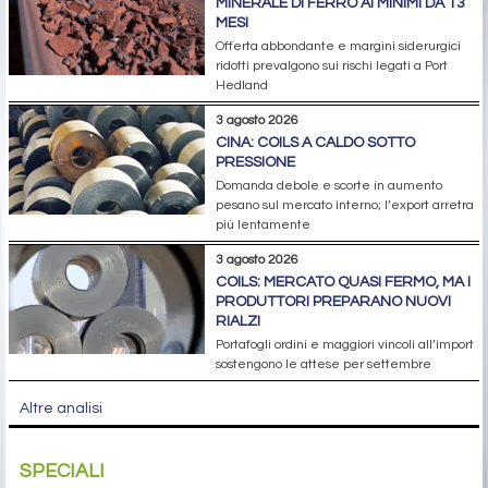
MINERALE DI FERRO AI MINIMI DA 13
MESI
Offerta abbondante e margini siderurgici
ridotti prevalgono sui rischi legati a Port
Hedland
3 agosto 2026
CINA: COILS A CALDO SOTTO
PRESSIONE
Domanda debole e scorte in aumento
pesano sul mercato interno; l’export arretra
più lentamente
3 agosto 2026
COILS: MERCATO QUASI FERMO, MA I
PRODUTTORI PREPARANO NUOVI
RIALZI
Portafogli ordini e maggiori vincoli all’import
sostengono le attese per settembre
Altre analisi
SPECIALI