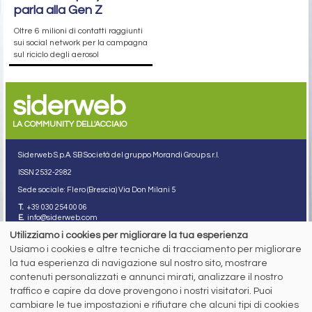
parla alla Gen Z
Oltre 6 milioni di contatti raggiunti
sui social network per la campagna
sul riciclo degli aerosol
siderweb
LA COMMUNITY DELL'ACCIAIO
Siderweb S.p.A. SB Società del gruppo Morandi Group s.r.l.
ISSN 2532
-2982
Sede sociale: Flero (Brescia) Via Don Milani 5
T.
+39 030 254 00 06
E.
info@siderweb.com
Utilizziamo i cookies per migliorare la tua esperienza
Copyright siderweb spa sb
Tutti i diritti sono riservati
Usiamo i cookies e altre tecniche di tracciamento per migliorare
la tua esperienza di navigazione sul nostro sito, mostrare
Privacy policy
contenuti personalizzati e annunci mirati, analizzare il nostro
Cookie policy
Digital Services Act Policy
traffico e capire da dove provengono i nostri visitatori. Puoi
cambiare le tue impostazioni e rifiutare che alcuni tipi di cookies