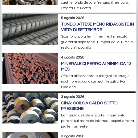
cauti e tondo debole frenano il mercato.
Offerta Ue ridotta
5 agosto 2026
TONDO: ATTESE MENO RIBASSISTE IN
VISTA DI SETTEMBRE
Scambi ancora lenti, mentre il mercato
guarda al dopo ferie. L’import dalla Turchia
resta un’incognita
4 agosto 2026
MINERALE DI FERRO AI MINIMI DA 13
MESI
Offerta abbondante e margini siderurgici
ridotti prevalgono sui rischi legati a Port
Hedland
3 agosto 2026
CINA: COILS A CALDO SOTTO
PRESSIONE
Domanda debole e scorte in aumento
pesano sul mercato interno; l’export arretra
più lentamente
3 agosto 2026