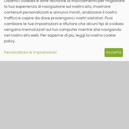
Usiamo i cookies e altre tecniche di tracciamento per migliorare
ISSN 2532
-2982
la tua esperienza di navigazione sul nostro sito, mostrare
Sede sociale: Flero (Brescia) Via Don Milani 5
contenuti personalizzati e annunci mirati, analizzare il nostro
T.
+39 030 254 00 06
traffico e capire da dove provengono i nostri visitatori. Puoi
E.
info@siderweb.com
cambiare le tue impostazioni e rifiutare che alcuni tipi di cookies
Copyright siderweb spa sb
vengano memorizzati sul tuo computer mentre stai navigando
Tutti i diritti sono riservati
nel nostro sito web. Per saperne di più, leggi la nostra cookie
Privacy policy
policy.
Cookie policy
Digital Services Act Policy
Personalizza le impostazioni
Accetta
MENU
SEGUICI SUI NOSTRI
SOCIAL NETWORK
NEWS
PREZZI ITALIA
MERCATI
SERVIZI
EVENTI
ABBONAMENTI
MADE IN STEEL
NEWSLETTER
Capitale Sociale: 190.000€ interamente versato
Registro delle Imprese di Brescia
Codice Fiscale e Partita I.V.A.:
IT03562320170
R.E.A. n. 419331