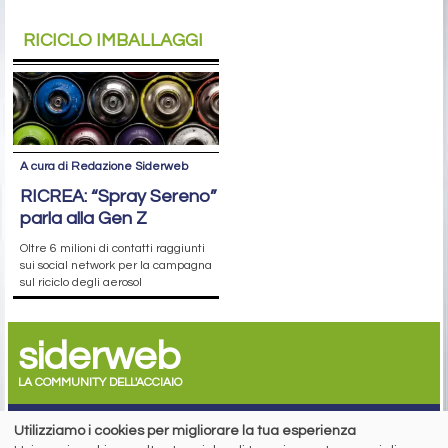
RICICLO IMBALLAGGI
A cura di Redazione Siderweb
RICREA: “Spray Sereno”
parla alla Gen Z
Oltre 6 milioni di contatti raggiunti
sui social network per la campagna
sul riciclo degli aerosol
siderweb
LA COMMUNITY DELL'ACCIAIO
Siderweb S.p.A. SB Società del gruppo Morandi Group s.r.l.
Utilizziamo i cookies per migliorare la tua esperienza