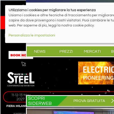
Utilizziamo i cookies per migliorare la tua esperienza
Usiamo i cookies e altre tecniche di tracciamento per migliorare 
capire da dove provengono i nostri visitatori. Puoi cambiare le 
web. Per saperne di più, leggi la nostra cookie policy.
Personalizza le impostazioni
NEWS
PREZZI
MERCATI
B
SCOPRI
PROVA GRATUITA
SIDERWEB