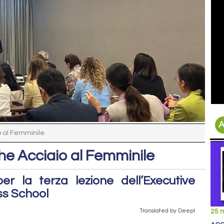
A
 al Femminile
e Acciaio al Femminile
per la terza lezione dell’Executive
ss School
Translated by Deepl
25 