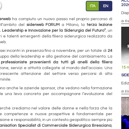
ACC
202
ITA
EN
Disp
derweb
ha compiuto un nuovo passo nel proprio percorso di
di R
ell’ambito del
siderweb FORUM
a Milano, la
terza lezione
 Leadership e Innovazione per la Siderurgia del Futuro”
, un
i e talenti emergenti della filiera siderurgica realizzato da
web.
ei incontri in presenza fino a novembre, per un totale di
24
luppo della leadership e alla gestione del cambiamento. La
professioniste provenienti da tutti gli anelli della filiera
15 
zione, servizi e attività collegate al mondo dell’acciaio. Una
rescente attenzione del settore verso percorsi di alta
SID
inile.
Edi
va sono anche le aziende sponsor, che vedono nella formazione
di El
nile una leva concreta per accompagnare l’evoluzione del
rché crediamo nel valore delle donne e nella forza che la
vere competenze e nuove prospettive è fondamentale per
visione e responsabilità, in un contesto geopolitico sempre più
ganisation Specialist di Commerciale Siderurgica Bresciana
,