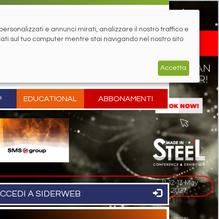
rsonalizzati e annunci mirati, analizzare il nostro traffico e
zati sul tuo computer mentre stai navigando nel nostro sito
Accetta
P
EDUCATIONAL
ABBONAMENTI
CCEDI A SIDERWEB