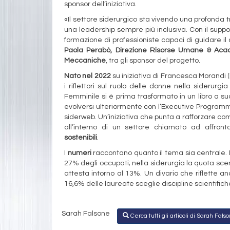
sponsor dell’iniziativa.
«Il settore siderurgico sta vivendo una profond
una leadership sempre più inclusiva. Con il suppo
formazione di professioniste capaci di guidare i
Paola Perabò, Direzione Risorse Umane & Acade
Meccaniche
, tra gli sponsor del progetto.
Nato nel 2022
su iniziativa di Francesca Morandi
i riflettori sul ruolo delle donne nella siderurg
Femminile si è prima trasformato in un libro a sua
evolversi ulteriormente con l’Executive Programm
siderweb. Un’iniziativa che punta a rafforzare c
all’interno di un settore chiamato ad affron
sostenibili
.
I
numeri
raccontano quanto il tema sia centrale. N
27% degli occupati; nella siderurgia la quota sce
attesta intorno al 13%. Un divario che riflette a
16,6% delle laureate sceglie discipline scientifich
Sarah Falsone
Cerca tutti gli articoli di Sarah Fals