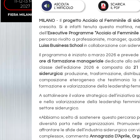
MILANO
- Il
progetto Acciaio al Femminile
di si
crescita. Si è infatti tenuta questa mattina, n
dell’
Executive Programme “Acciaio al Femminile .
percorso rivolto a professioniste, manager, quadr
Luiss Business School
in collaborazione con sider
Il programma è iniziato a marzo 2026 e prevede s
ore di formazione manageriale
dedicate allo svi
classe dell’edizione 2026 è composta da
21 
siderurgica
: produzione, trasformazione, distribu
composizione eterogenea che testimonia la c
formazione e valorizzazione della leadership femm
A sottolineare il valore strategico dell’iniziati
e nella valorizzazione della leadership femmi
settore siderurgico.
«Abbiamo scelto di sostenere questo percorso pe
diversità porta nelle organizzazioni. Promuo
affrontare le sfide dell’industria siderurgica con 
complesso», commenta
Annagrazia D’Aprile, Or