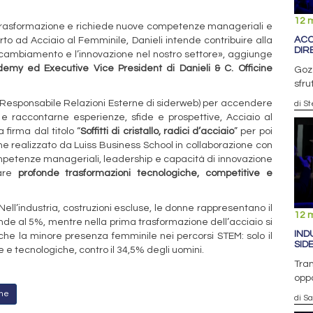
12 
a trasformazione e richiede nuove competenze manageriali e
ACC
rto ad Acciaio al Femminile, Danieli intende contribuire alla
DIR
l cambiamento e l’innovazione nel nostro settore», aggiunge
my ed Executive Vice President di Danieli & C. Officine
Gozz
sfru
 (Responsabile Relazioni Esterne di siderweb) per accendere
di St
ia e raccontarne esperienze, sfide e prospettive, Acciaio al
 firma dal titolo “
Soffitti di cristallo, radici d’acciaio
” per poi
e realizzato da Luiss Business School in collaborazione con
ompetenze manageriali, leadership e capacità di innovazione
tare
profonde trasformazioni tecnologiche, competitive e
ell’industria, costruzioni escluse, le donne rappresentano il
12 
nde al 5%, mentre nella prima trasformazione dell’acciaio si
IND
nche la minore presenza femminile nei percorsi STEM: solo il
SID
e e tecnologiche, contro il 34,5% degli uomini.
Tran
oppo
one
di S