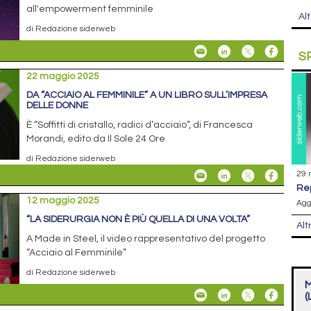
all'empowerment femminile
Alt
di Redazione siderweb
S
22 maggio 2025
DA “ACCIAIO AL FEMMINILE” A UN LIBRO SULL’IMPRESA
DELLE DONNE
È “Soffitti di cristallo, radici d’acciaio”, di Francesca
Morandi, edito da Il Sole 24 Ore
di Redazione siderweb
29 
r
12 maggio 2025
Agg
“LA SIDERURGIA NON È PIÙ QUELLA DI UNA VOLTA”
Alt
A Made in Steel, il video rappresentativo del progetto
“Acciaio al Femminile”
di Redazione siderweb
M
(