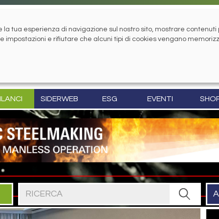
la tua esperienza di navigazione sul nostro sito, mostrare contenuti pe
tue impostazioni e rifiutare che alcuni tipi di cookies vengano memoriz
ILANCI
SIDERWEB
ESG
EVENTI
SHO
Cerca nel sito
A