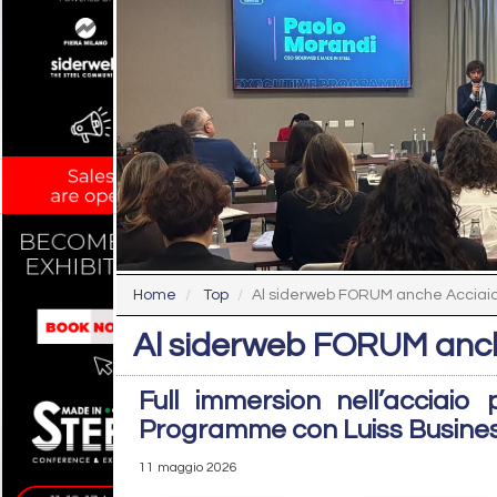
Home
Top
Al siderweb FORUM anche Acciaio
Al siderweb FORUM anch
Full immersion nell’acciaio 
Programme con Luiss Busine
11 maggio 2026