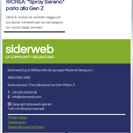
RICREA: “Spray Sereno”
parla alla Gen Z
Oltre 6 milioni di contatti raggiunti
sui social network per la campagna
sul riciclo degli aerosol
siderweb
LA COMMUNITY DELL'ACCIAIO
Siderweb S.p.A. SB Società del gruppo Morandi Group s.r.l.
ISSN 2532
-2982
Sede sociale: Flero (Brescia) Via Don Milani 5
T.
+39 030 254 00 06
E.
info@siderweb.com
Copyright siderweb spa sb
Tutti i diritti sono riservati
Privacy policy
Cookie policy
Digital Services Act Policy