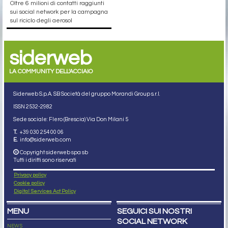
Oltre 6 milioni di contatti raggiunti
sui social network per la campagna
sul riciclo degli aerosol
siderweb
LA COMMUNITY DELL'ACCIAIO
Siderweb S.p.A. SB Società del gruppo Morandi Group s.r.l.
ISSN 2532
-2982
Sede sociale: Flero (Brescia) Via Don Milani 5
T.
+39 030 254 00 06
E.
info@siderweb.com
Copyright siderweb spa sb
Tutti i diritti sono riservati
Privacy policy
Cookie policy
Digital Services Act Policy
MENU
SEGUICI SUI NOSTRI
SOCIAL NETWORK
NEWS