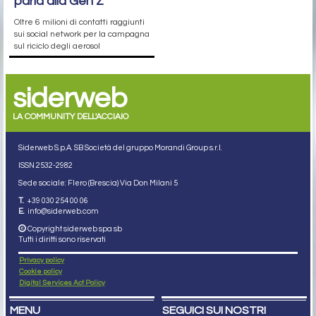
parla alla Gen Z
Oltre 6 milioni di contatti raggiunti
sui social network per la campagna
sul riciclo degli aerosol
siderweb
LA COMMUNITY DELL'ACCIAIO
Siderweb S.p.A. SB Società del gruppo Morandi Group s.r.l.
ISSN 2532
-2982
Sede sociale: Flero (Brescia) Via Don Milani 5
T.
+39 030 254 00 06
E.
info@siderweb.com
Copyright siderweb spa sb
Tutti i diritti sono riservati
Privacy policy
Cookie policy
Digital Services Act Policy
MENU
SEGUICI SUI NOSTRI