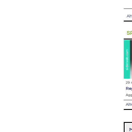
Alt
S
29 
r
Agg
Alt
M