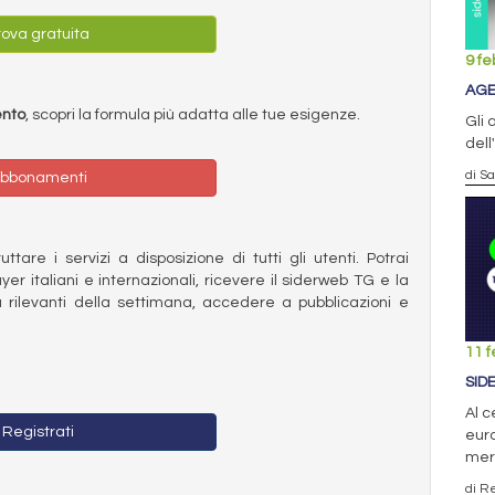
ova gratuita
9 fe
AGE
ento
, scopri la formula più adatta alle tue esigenze.
Gli 
dell
di S
bbonamenti
ttare i servizi a disposizione di tutti gli utenti. Potrai
ayer italiani e internazionali, ricevere il siderweb TG e la
 rilevanti della settimana, accedere a pubblicazioni e
11 f
SID
Al c
Registrati
euro
mer
di R