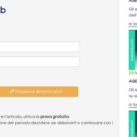
AGE
eb
Gli 
dell
di S
23 f
AGE
Gli 
Password dimenticata?
su 
di S
l’articolo, attiva la
prova gratuita
.
ermine del periodo decidere se abbonarti o continuare con i