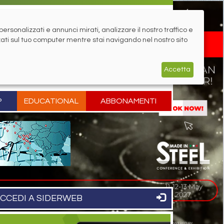
rsonalizzati e annunci mirati, analizzare il nostro traffico e
zati sul tuo computer mentre stai navigando nel nostro sito
Accetta
P
EDUCATIONAL
ABBONAMENTI
CCEDI A SIDERWEB