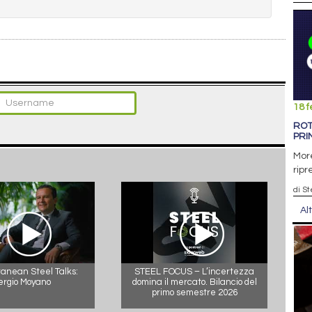
18 f
ROT
PRI
More
ripr
di S
Al
anean Steel Talks:
STEEL FOCUS – L’incertezza
ergio Moyano
domina il mercato. Bilancio del
primo semestre 2026