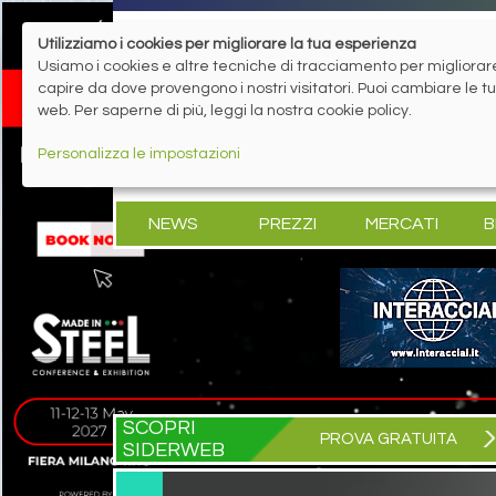
Utilizziamo i cookies per migliorare la tua esperienza
Usiamo i cookies e altre tecniche di tracciamento per migliorare 
capire da dove provengono i nostri visitatori. Puoi cambiare le 
web. Per saperne di più, leggi la nostra cookie policy.
Personalizza le impostazioni
NEWS
PREZZI
MERCATI
B
SCOPRI
PROVA GRATUITA
SIDERWEB