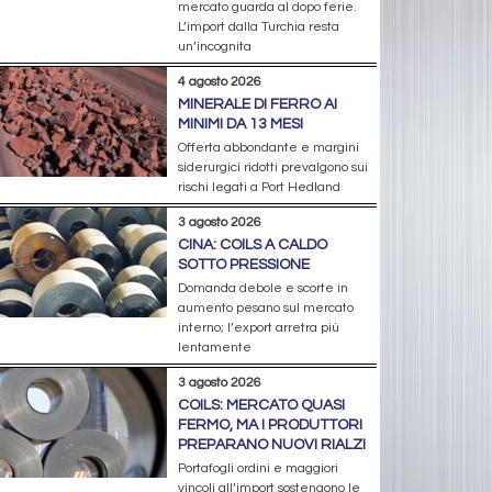
mercato guarda al dopo ferie.
L’import dalla Turchia resta
un’incognita
4 agosto 2026
MINERALE DI FERRO AI
MINIMI DA 13 MESI
Offerta abbondante e margini
siderurgici ridotti prevalgono sui
rischi legati a Port Hedland
3 agosto 2026
CINA: COILS A CALDO
SOTTO PRESSIONE
Domanda debole e scorte in
aumento pesano sul mercato
interno; l’export arretra più
lentamente
3 agosto 2026
COILS: MERCATO QUASI
FERMO, MA I PRODUTTORI
PREPARANO NUOVI RIALZI
Portafogli ordini e maggiori
vincoli all’import sostengono le