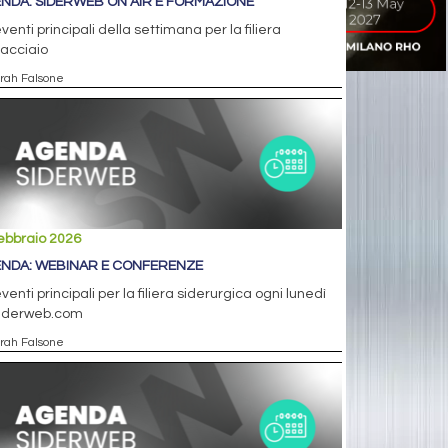
NDA: SIDERWEB ON AIR E FORMAZIONE
eventi principali della settimana per la filiera
'acciaio
arah Falsone
ebbraio 2026
NDA: WEBINAR E CONFERENZE
eventi principali per la filiera siderurgica ogni lunedì
siderweb.com
arah Falsone