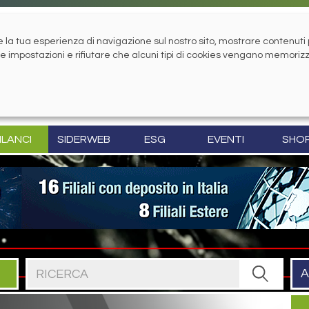
la tua esperienza di navigazione sul nostro sito, mostrare contenuti pe
tue impostazioni e rifiutare che alcuni tipi di cookies vengano memoriz
ILANCI
SIDERWEB
ESG
EVENTI
SHO
Cerca nel sito
A