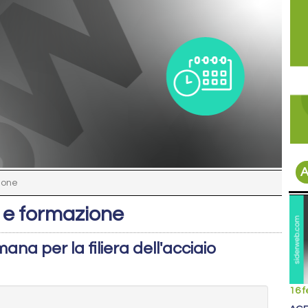
A
ione
 e formazione
imana per la filiera dell'acciaio
16 f