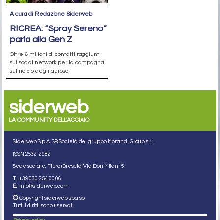
A cura di Redazione Siderweb
RICREA: “Spray Sereno”
parla alla Gen Z
Oltre 6 milioni di contatti raggiunti
sui social network per la campagna
sul riciclo degli aerosol
siderweb
LA COMMUNITY DELL'ACCIAIO
Siderweb S.p.A. SB Società del gruppo Morandi Group s.r.l.
ISSN 2532
-2982
Sede sociale: Flero (Brescia) Via Don Milani 5
T.
+39 030 254 00 06
E.
info@siderweb.com
Copyright siderweb spa sb
Tutti i diritti sono riservati