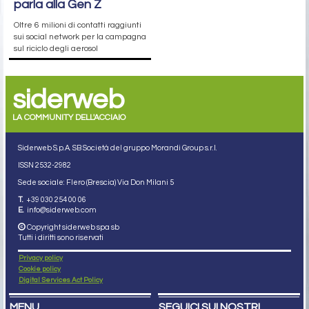
parla alla Gen Z
Oltre 6 milioni di contatti raggiunti
sui social network per la campagna
sul riciclo degli aerosol
siderweb
LA COMMUNITY DELL'ACCIAIO
Siderweb S.p.A. SB Società del gruppo Morandi Group s.r.l.
ISSN 2532
-2982
Sede sociale: Flero (Brescia) Via Don Milani 5
T.
+39 030 254 00 06
E.
info@siderweb.com
Copyright siderweb spa sb
Tutti i diritti sono riservati
Privacy policy
Cookie policy
Digital Services Act Policy
MENU
SEGUICI SUI NOSTRI