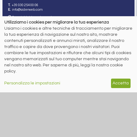
T.
+39 030 254 00 06
E.
info@siderweb.com
Copyright siderweb spa sb
Tutti i diritti sono riservati
Utilizziamo i cookies per migliorare la tua esperienza
Usiamo i cookies e altre tecniche di tracciamento per migliorare
Privacy policy
la tua esperienza di navigazione sul nostro sito, mostrare
Cookie policy
contenuti personalizzati e annunci mirati, analizzare il nostro
Digital Services Act Policy
traffico e capire da dove provengono i nostri visitatori. Puoi
MENU
SEGUICI SUI NOSTRI
cambiare le tue impostazioni e rifiutare che alcuni tipi di cookies
SOCIAL NETWORK
vengano memorizzati sul tuo computer mentre stai navigando
NEWS
nel nostro sito web. Per saperne di più, leggi la nostra cookie
PREZZI ITALIA
policy.
MERCATI
SERVIZI
EVENTI
Personalizza le impostazioni
Accetta
ABBONAMENTI
MADE IN STEEL
NEWSLETTER
Capitale Sociale: 190.000€ interamente versato
Registro delle Imprese di Brescia
Codice Fiscale e Partita I.V.A.:
IT03562320170
R.E.A. n. 419331
www.siderweb.com: Autorizzazione del Tribunale di Brescia n. 11/2004 del 17
marzo 2004, Iscrizione al R.O.C. n. 26116.
Direttrice Responsabile: