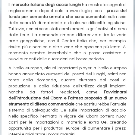
Il
mercato italiano degli acciai lunghi
ha mostrato segnali di
miglioramento dopo il calo a inizio luglio, con i
prezzi del
tondo per cemento armato che sono aumentati
sulla scia
della scarsità di materiale e di alcune difficoltà logistiche.
Tuttavia, non ci sono stati cambiamenti significativi al ritorno
dalle ferie. La domanda rimane differenziata tra le varie
aree geografiche, con il Centro Italia che, per esempio,
risulta più dinamico e altre zone che appaiono più lente. Al
momento sembra improbabile che si possa assistere a
nuovi aumenti delle quotazioni nel breve periodo.
A livello europeo, alcuni importanti player a livello europeo
hanno annunciato aumenti dei prezzi dei lunghi, spinti non
tanto dalla domanda, quanto piuttosto dai costi di
produzione e dalla riduzione dell'utilizzo degli impianti,
nonché da fattori regolatori, come
l’avvicinarsi
dell’introduzione del Cbam e l’attesa proposta di un nuovo
strumento di difesa commerciale
che sostituirebbe l’attuale
sistema di Salvaguardia Ue sulle importazioni di acciaio.
Nello specifico, l'entrata in vigore del Cbam porterà nuovi
costi per le importazioni di materiale extra-Ue, creando
opportunità per i produttori europei di aumentare i prezzi
interni e migliorare i propri margini.