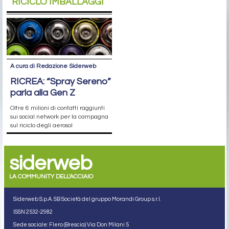
RICICLO IMBALLAGGI
A cura di Redazione Siderweb
RICREA: “Spray Sereno”
parla alla Gen Z
Oltre 6 milioni di contatti raggiunti
sui social network per la campagna
sul riciclo degli aerosol
siderweb
LA COMMUNITY DELL'ACCIAIO
Siderweb S.p.A. SB Società del gruppo Morandi Group s.r.l.
ISSN 2532
-2982
Sede sociale: Flero (Brescia) Via Don Milani 5