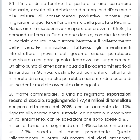
$/t. L'inizio di settembre ha portato a una correzione
ribassista, dovuta alla debolezza dei margini dell'acciaio e
alle misure di contenimento produttivo imposte per
migliorare la qualità dell'aria in vista della parata a Pechino.
Nonostante un successivo recupero dei prezzi a 105 $/t, la
domanda interna in Cina rimane debole, complici le scorte
di acciaio accumulate durante l'estate e il rallentamento
delle vendite immobiliari. Tuttavia, gli investimenti
infrastrutturali previsti dal governo cinese potrebbero
contribuire a mitigare questa debolezza nel lungo periodo.
Un altro punto di attenzione riguarda il progetto minerario di
Simandou in Guinea, destinato ad aumentare l'offerta di
minerale di ferro, ma che potrebbe subire ritardi a causa di
un incidente mortale avvenuto a fine agosto.
Sul fronte commerciale, la Cina ha registrato
esportazioni
record di acciaio, raggiungendo i 77,49 milioni di tonnellate
nei primi otto mesi del 2025
, con un aumento del 10%
rispetto allo scorso anno. Tuttavia, ad agosto si è osservato
un rallentamento, con le spedizioni che sono scese a 9,51
milioni di tonnellate, segnando un +4,4% su base annua ma
un -3,3% rispetto al mese precedente. Questo
rallentamento è stato influenzato dai dazi americani,