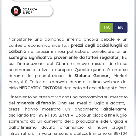
ITA
EN
Nonostante una domanda interna ancora debole e un
contesto economico incerto, i
prezzi degli acciai lunghi al
carbonio
nei prossimi mesi potrebbero beneficiare di un
sostegno significativo proveniente da fattori regolatori
, tra
cui l'introduzione del Cbam e nuove misure di difesa
commerciale a livello europeo. Questo quanto è emerso
durante la presentazione di
Stefano Gennari
, Market
Analyst & Editor di siderweb, durante l’ultimo webinar del
ciclo
MERCATO
&
DINTORNI
, dedicato ad acciai lunghi e Pnrr.
L'intervento ha preso avvio con una panoramica sul mercato
del
minerale di ferro in Cina
. Nei mesi di luglio e agosto, i
prezzi hanno mostrato un andamento altalenante,
oscillando tra i 93 e i 105 $/t CFR. Dopo un picco a fine luglio,
sostenuto da un aumento della produzione siderurgica e
dall’ottimismo dovuto all’annuncio di nuovi progetti
infrastrutturali, i valori si sono stabilizzati intorno ai 99-104