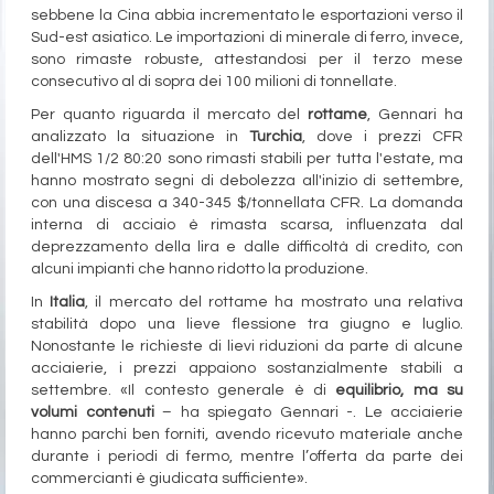
sebbene la Cina abbia incrementato le esportazioni verso il
Sud-est asiatico. Le importazioni di minerale di ferro, invece,
sono rimaste robuste, attestandosi per il terzo mese
consecutivo al di sopra dei 100 milioni di tonnellate.
Per quanto riguarda il mercato del
rottame
, Gennari ha
analizzato la situazione in
Turchia
, dove i prezzi CFR
dell'HMS 1/2 80:20 sono rimasti stabili per tutta l'estate, ma
hanno mostrato segni di debolezza all'inizio di settembre,
con una discesa a 340-345 $/tonnellata CFR. La domanda
interna di acciaio è rimasta scarsa, influenzata dal
deprezzamento della lira e dalle difficoltà di credito, con
alcuni impianti che hanno ridotto la produzione.
In
Italia
, il mercato del rottame ha mostrato una relativa
stabilità dopo una lieve flessione tra giugno e luglio.
Nonostante le richieste di lievi riduzioni da parte di alcune
acciaierie, i prezzi appaiono sostanzialmente stabili a
settembre. «Il contesto generale è di
equilibrio, ma su
volumi contenuti
– ha spiegato Gennari -. Le acciaierie
hanno parchi ben forniti, avendo ricevuto materiale anche
durante i periodi di fermo, mentre l’offerta da parte dei
commercianti è giudicata sufficiente».