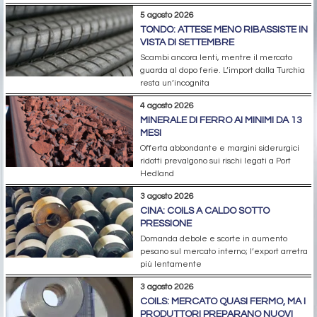
5 agosto 2026
TONDO: ATTESE MENO RIBASSISTE IN
VISTA DI SETTEMBRE
Scambi ancora lenti, mentre il mercato
guarda al dopo ferie. L’import dalla Turchia
resta un’incognita
4 agosto 2026
MINERALE DI FERRO AI MINIMI DA 13
MESI
Offerta abbondante e margini siderurgici
ridotti prevalgono sui rischi legati a Port
Hedland
3 agosto 2026
CINA: COILS A CALDO SOTTO
PRESSIONE
Domanda debole e scorte in aumento
pesano sul mercato interno; l’export arretra
più lentamente
3 agosto 2026
COILS: MERCATO QUASI FERMO, MA I
PRODUTTORI PREPARANO NUOVI