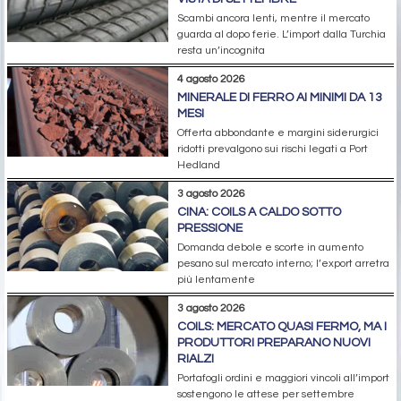
Scambi ancora lenti, mentre il mercato
guarda al dopo ferie. L’import dalla Turchia
resta un’incognita
4 agosto 2026
MINERALE DI FERRO AI MINIMI DA 13
MESI
Offerta abbondante e margini siderurgici
ridotti prevalgono sui rischi legati a Port
Hedland
3 agosto 2026
CINA: COILS A CALDO SOTTO
PRESSIONE
Domanda debole e scorte in aumento
pesano sul mercato interno; l’export arretra
più lentamente
3 agosto 2026
COILS: MERCATO QUASI FERMO, MA I
PRODUTTORI PREPARANO NUOVI
RIALZI
Portafogli ordini e maggiori vincoli all’import
sostengono le attese per settembre