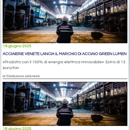
19 giugno 2025
ACCIAIERIE VENETE LANCIA IL MARCHIO DI ACCIAIO GREEN LUMEN
«Prodotto con il 100% di energia elettrica rinnovabile». Extra di 13
euro/ton
di Redazione siderweb
16 giugno 2025