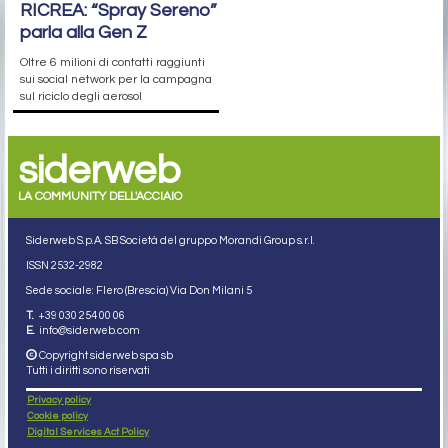
RICREA: “Spray Sereno”
parla alla Gen Z
Oltre 6 milioni di contatti raggiunti
sui social network per la campagna
sul riciclo degli aerosol
siderweb
LA COMMUNITY DELL'ACCIAIO
Siderweb S.p.A. SB Società del gruppo Morandi Group s.r.l.
ISSN 2532
-2982
Sede sociale: Flero (Brescia) Via Don Milani 5
T.
+39 030 254 00 06
E.
info@siderweb.com
Copyright siderweb spa sb
Tutti i diritti sono riservati
Privacy policy
Cookie policy
Digital Services Act Policy