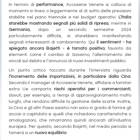
In termini di
performance
, Acciaierie Venete si colloca al
momento in linea o leggermente al di sotto delle previsioni
stabilite nel piano triennale e nei budget operativi.
L’Italia
starebbe mostrando segnali più solidi di ripresa
, mentre in
Germania
, dopo un secondo semestre 2024
particolarmente difficile, si starebbero manifestando
segnali interessanti di cambiamento. Qui
il sentiment - ha
spiegato ancora Bajetti - è tornato positivo
, favorito da
elementi come il cambio di Governo, l’allentamento dei
vincoli sul debito e l’annuncio di nuovi investimenti pubblici.
Un punto critico toccato durante l’intervista riguarda
l’incremento delle importazioni, in particolare dalla Cina
.
Secondo il manager di Acciaierie Venete, affidarsi a fornitori
extra Ue comporta
rischi operativi per i commercianti
,
dovuti, per esempio, a tempi di approvvigionamento molto
lunghi, che rendono difficile la gestione delle scorte. Inoltre,
la Cina e gli altri Paesi asiatici non sono in grado di fornire gli
acciai a capitolato e quelli che richiedono caratteristiche o
omologazioni, che rimarranno quindi ancorati all’industria
europea. Per questo, secondo Bajetti, nel medio periodo si
tornerà a un
nuovo equilibrio
.