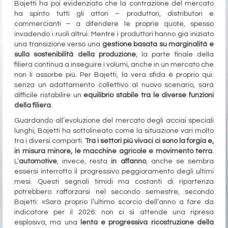
Bajetti ha poi evidenziato che la contrazione del mercato
ha spinto tutti gli attori – produttori, distributori e
commercianti – a difendere le proprie quote, spesso
invadendo i ruoli altrui. Mentre i produttori hanno già iniziato
una transizione verso una
gestione basata su marginalità e
sulla sostenibilità della produzione
, la parte finale della
filiera continua a inseguire i volumi, anche in un mercato che
non li assorbe più. Per Bajetti, la vera sfida è proprio qui:
senza un adattamento collettivo al nuovo scenario, sarà
difficile ristabilire un
equilibrio stabile tra le diverse funzioni
della filiera
.
Guardando all’evoluzione del mercato degli acciai speciali
lunghi, Bajetti ha sottolineato come la situazione vari molto
tra i diversi comparti.
Tra i settori più vivaci ci sono la forgia e,
in misura minore, le macchine agricole e movimento terra
.
L’
automotive
, invece, resta
in affanno
, anche se sembra
essersi interrotto il progressivo peggioramento degli ultimi
mesi. Questi segnali timidi ma costanti di ripartenza
potrebbero rafforzarsi nel secondo semestre, secondo
Bajetti: «Sarà proprio l’ultimo scorcio dell’anno a fare da
indicatore per il 2026: non ci si attende una ripresa
esplosiva, ma una
lenta e progressiva ricostruzione della