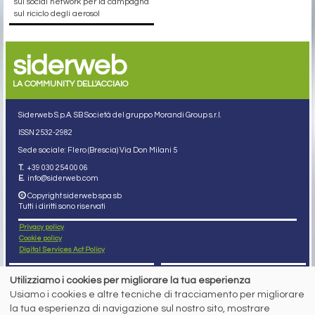
sui social network per la campagna
sul riciclo degli aerosol
siderweb
LA COMMUNITY DELL'ACCIAIO
Siderweb S.p.A. SB Società del gruppo Morandi Group s.r.l.
ISSN 2532
-2982
Sede sociale: Flero (Brescia) Via Don Milani 5
T.
+39 030 254 00 06
E.
info@siderweb.com
Copyright siderweb spa sb
Tutti i diritti sono riservati
Privacy policy
Cookie policy
Digital Services Act Policy
MENU
SEGUICI SUI NOSTRI
Utilizziamo i cookies per migliorare la tua esperienza
SOCIAL NETWORK
Usiamo i cookies e altre tecniche di tracciamento per migliorare
NEWS
la tua esperienza di navigazione sul nostro sito, mostrare
PREZZI ITALIA