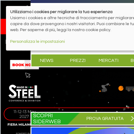
Utilizziamo i cookies per migliorare la tua esperienza
Usiamo i cookies e altre tecniche di tracciamento per migliorare 
capire da dove provengono i nostri visitatori. Puoi cambiare le 
web. Per saperne di più, leggi la nostra cookie policy.
Personalizza le impostazioni
NEWS
PREZZI
MERCATI
B
SCOPRI
PROVA GRATUITA
SIDERWEB