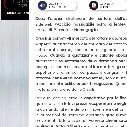
Dopo l'analisi strutturale del settore dell'ac
siderweb
«Acciaio inossidabile sotto la lente
nazionali:
Bicomet
e
Marcegaglia
.
Orselli (Bicomet): «Il mercato del rottame dovrebb
Rispetto all’andamento del mercato del rottam
sottolineato come, per quanto riguarda la 
troppo.
Quando la quotazione è calante abbiamo
automatico
rallentamento della domanda per i
esempio, i centri di servizio nel trasmettere gli or
aspettano ulteriori cali col passare dei giorni». D
rottame viene venduto malvolentieri
, soprattutto
a pensare alle
politiche per il magazzino
. Quest
materia prima», ha detto Orselli.
Per quel che riguarda
le aspettative per la fine
quantitativi limitati, «
i prezzi recupereranno negli u
la domanda latente dei primi nove mesi dell’anno
le quotazioni del rottame dovranno gradualment
provenienti dalle acciaierie.
Vorrei anche rimarca
positivo su tutta la filiera
per un aumento sia della