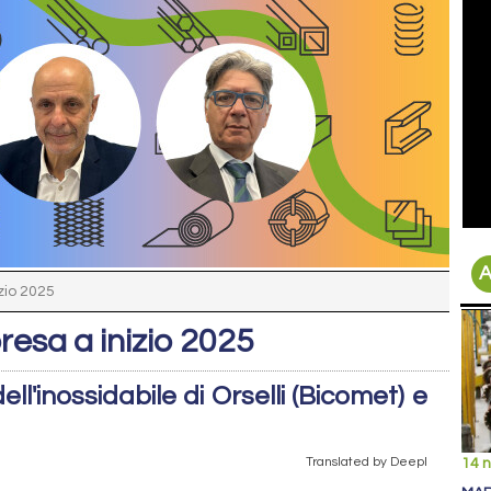
A
izio 2025
presa a inizio 2025
ell'inossidabile di Orselli (Bicomet) e
Translated by Deepl
14 