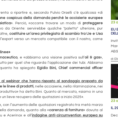
enta a ripartire e, secondo Fulvio Orselli c’è qualcosa «di
one cospicua della domanda perché le acciaierie europee
23 o
iatica
». Perciò, «occorre trovare un modo di
proteggere
vo da Oriente: servirebbe qualche "paletto" ulteriore, pur
EU 
DEL
oltre,
costituire un’area privilegiata di scambio tra Ue e Usa
 l’export verso un mercato compatibile con il nostro, come
Invi
Marc
ABS
 linee»
maceutico
, e «abbiamo una visione positiva sull’
oil & gas
»,
di El
utto per quel che riguarda l’applicazione dei tubi. Abbiamo
È quanto ha spiegato
Egidio Bini, Chief commercial officer
ti al webinar che hanno risposto al sondaggio proposto da
 le linee di prodotti
, nelle acciaierie, nella rilaminazione, nei
 produttivo» ha detto Bini. Quanto al mercato, «siamo in una
e un lieve recupero delle quotazioni a inizio 2025».
23 o
, con l’aumento delle quotazioni registrato tra metà marzo
IL 
della domanda, quanto alla «
carenza di fornitura
» dovuta al
 e Acerinox e all’
indagine anti-circumvention europea su
Dec