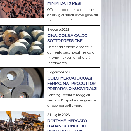
MINIMI DA 13 MESI
Offerta abbondante e margini
siderurgici ridotti prevalgono sui
rischi legati a Port Hedland
3 agosto 2026
CINA: COILS A CALDO
SOTTO PRESSIONE
Domanda debole e scorte in
aumento pesano sul mercato
interno; l’export arretra più
lentamente
3 agosto 2026
COILS: MERCATO QUASI
FERMO, MA I PRODUTTORI
PREPARANO NUOVI RIALZI
Portafogli ordini e maggiori
vincoli all’import sostengono le
attese per settembre
31 luglio 2026
ROTTAME: MERCATO
ITALIANO CONGELATO