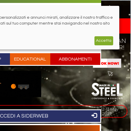
rsonalizzati e annunci mirati, analizzare il nostro traffico e
zati sul tuo computer mentre stai navigando nel nostro sito
Accetta
P
EDUCATIONAL
ABBONAMENTI
CCEDI A SIDERWEB