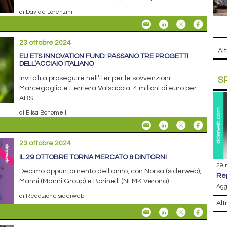
di Davide Lorenzini
23 ottobre 2024
Alt
EU ETS INNOVATION FUND: PASSANO TRE PROGETTI
DELL’ACCIAIO ITALIANO
Invitati a proseguire nell’iter per le sovvenzioni
S
Marcegaglia e Ferriera Valsabbia. 4 milioni di euro per
ABS
di Elisa Bonomelli
23 ottobre 2024
IL 29 OTTOBRE TORNA MERCATO & DINTORNI
29 
Decimo appuntamento dell'anno, con Norsa (siderweb),
r
Manni (Manni Group) e Borinelli (NLMK Verona)
Agg
di Redazione siderweb
Alt