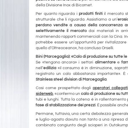
della Divisione Inox di Bicomet.
Per quanto riguarda i
prodotti finiti
il mercato st
strutturale che li riguarda. Assistiamo a un’
erosi
perdono vendite a causa della concorrenza as
selettivamente il mercato
dai materiali in arri
mantenendo rapporti commerciali con la Cina. In
potrebbe essere un’opportunità per rivitalizzare
quello d’Oltreoceano», ha concluso Orselli.
Bini (Marcegaglia): «Calo di produzione su tutte le
Se «tengono ancora» i settori
alimentare
e
far
nell’
edilizia
«il consumo è in diminuzione, sopratt
registrato un calo abbastanza importante». 
Stainless steel division di Marcegaglia
.
Così come prospettato dagli
operatori collega
siderweb
, «confermo un
calo di produzione su tutte
tubi e lunghi. Tutta la catena è in rallentamento
fase di stabilizzazione dei prezzi
. È possibile anch
Permane, tuttavia, una certa debolezza generale
e luglio-agosto dovuto non tanto a una ripresa 
combinato congiunto degli scioperi in Outokumpu