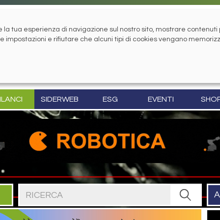
la tua esperienza di navigazione sul nostro sito, mostrare contenuti pe
tue impostazioni e rifiutare che alcuni tipi di cookies vengano memoriz
ILANCI
SIDERWEB
ESG
EVENTI
SHO
Cerca nel sito
A