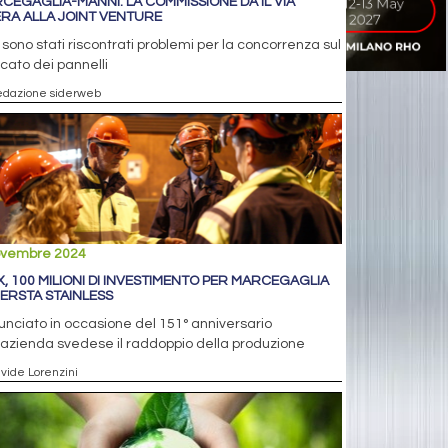
CEGAGLIA-MANNI: LA COMMISSIONE DÀ IL VIA
ERA ALLA JOINT VENTURE
sono stati riscontrati problemi per la concorrenza sul
ato dei pannelli
edazione siderweb
ovembre 2024
X, 100 MILIONI DI INVESTIMENTO PER MARCEGAGLIA
ERSTA STAINLESS
nciato in occasione del 151° anniversario
’azienda svedese il raddoppio della produzione
avide Lorenzini