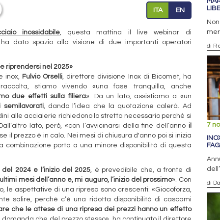
MAR
LIB
ITA
EN
Non 
merc
ciaio inossidabile
, questa mattina il live webinar di
»
ha dato spazio alla visione di due importanti operatori
di R
e riprendersi nel 2025»
e inox,
Fulvio Orselli
, direttore divisione Inox di Bicomet, ha
raccolta, stiamo vivendo «una fase tranquilla, anche
 due effetti sulla filiera
». Da un lato, assistiamo a «un
 semilavorati
, dando l’idea che la quotazione calerà. Ad
dini alle acciaierie richiedono lo stretto necessario perché si
7 n
all’altro lato, però, «con l’avvicinarsi della fine dell’anno
il
 se il prezzo è in calo. Nei mesi di chiusura d'anno poi si inizia
INO
FAG
a combinazione porta a una minore disponibilità di questa
Annu
dell
 del 2024 e l’inizio del 2025
, è prevedibile che, a fronte di
ltimi mesi dell’anno e, mi auguro, l’inizio del prossimo
». Con
di D
, le aspettative di una ripresa sono crescenti: «Giocoforza,
e salire, perché c’è una ridotta disponibilità di cascami
re che le attese di una ripresa dei prezzi hanno un effetto
 domanda che del prezzo stesso», ha continuato il direttore