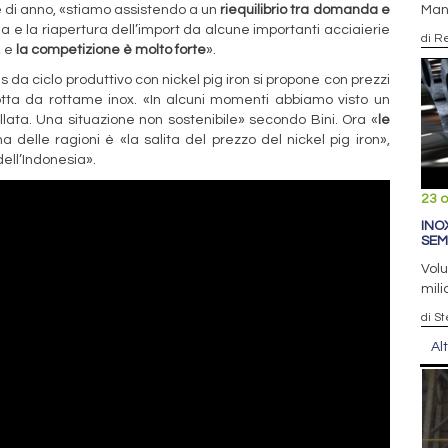
le di anno, «stiamo assistendo a un
riequilibrio tra domanda e
Mann
a e la riapertura dell’import da alcune importanti acciaierie
di R
, e
la competizione è molto forte
».
ls da ciclo produttivo con nickel pig iron si propone con prezzi
otta da rottame inox. «In alcuni momenti abbiamo visto un
llata. Una situazione non sostenibile» secondo Bini. Ora «
le
a delle ragioni è «la salita del prezzo del nickel pig iron»,
dell’Indonesia».
23 o
INO
SEM
Volu
mili
di S
Al