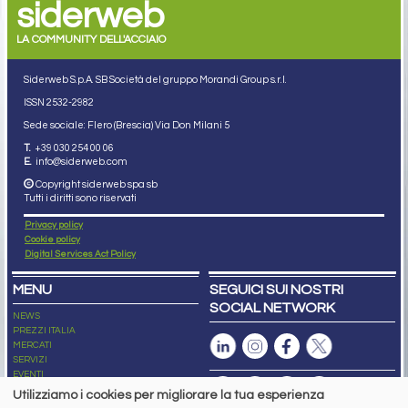
siderweb
LA COMMUNITY DELL'ACCIAIO
Siderweb S.p.A. SB Società del gruppo Morandi Group s.r.l.
ISSN 2532
-2982
Sede sociale: Flero (Brescia) Via Don Milani 5
T.
+39 030 254 00 06
E.
info@siderweb.com
Copyright siderweb spa sb
Tutti i diritti sono riservati
Privacy policy
Cookie policy
Digital Services Act Policy
MENU
SEGUICI SUI NOSTRI
SOCIAL NETWORK
NEWS
PREZZI ITALIA
MERCATI
SERVIZI
EVENTI
ABBONAMENTI
Utilizziamo i cookies per migliorare la tua esperienza
MADE IN STEEL