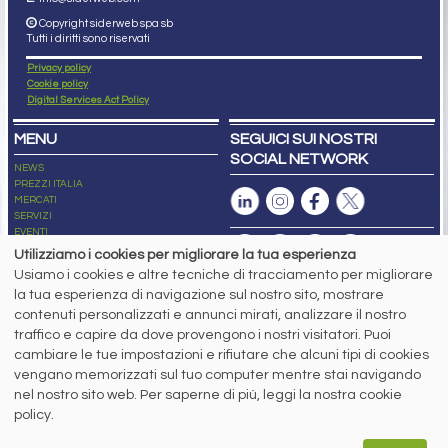
Copyright siderweb spa sb
Tutti i diritti sono riservati
Privacy policy
Cookie policy
Digital Services Act Policy
MENU
SEGUICI SUI NOSTRI
SOCIAL NETWORK
NEWS
PREZZI ITALIA
MERCATI
SERVIZI
EVENTI
ABBONAMENTI
Utilizziamo i cookies per migliorare la tua esperienza
MADE IN STEEL
Usiamo i cookies e altre tecniche di tracciamento per migliorare
NEWSLETTER
la tua esperienza di navigazione sul nostro sito, mostrare
Capitale Sociale: 190.000€ interamente versato
contenuti personalizzati e annunci mirati, analizzare il nostro
Registro delle Imprese di Brescia
traffico e capire da dove provengono i nostri visitatori. Puoi
Codice Fiscale e Partita I.V.A.:
IT03562320170
R.E.A. n. 419331
cambiare le tue impostazioni e rifiutare che alcuni tipi di cookies
vengano memorizzati sul tuo computer mentre stai navigando
www.siderweb.com: Autorizzazione del Tribunale di Brescia n. 11/2004 del 17
nel nostro sito web. Per saperne di più, leggi la nostra cookie
marzo 2004, Iscrizione al R.O.C. n. 26116.
Direttrice Responsabile:
policy.
Elisa Bonomelli
Vicedirettore Responsabile: