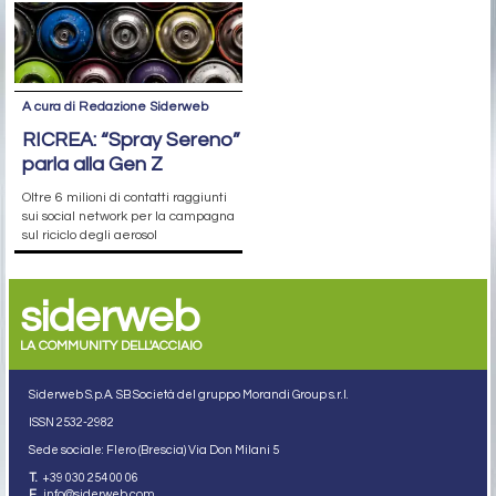
A cura di Redazione Siderweb
RICREA: “Spray Sereno”
parla alla Gen Z
Oltre 6 milioni di contatti raggiunti
sui social network per la campagna
sul riciclo degli aerosol
siderweb
LA COMMUNITY DELL'ACCIAIO
Siderweb S.p.A. SB Società del gruppo Morandi Group s.r.l.
ISSN 2532
-2982
Sede sociale: Flero (Brescia) Via Don Milani 5
T.
+39 030 254 00 06
E.
info@siderweb.com