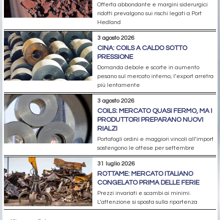
Offerta abbondante e margini siderurgici
ridotti prevalgono sui rischi legati a Port
Hedland
3 agosto 2026
CINA: COILS A CALDO SOTTO
PRESSIONE
Domanda debole e scorte in aumento
pesano sul mercato interno; l’export arretra
più lentamente
3 agosto 2026
COILS: MERCATO QUASI FERMO, MA I
PRODUTTORI PREPARANO NUOVI
RIALZI
Portafogli ordini e maggiori vincoli all’import
sostengono le attese per settembre
31 luglio 2026
ROTTAME: MERCATO ITALIANO
CONGELATO PRIMA DELLE FERIE
Prezzi invariati e scambi ai minimi.
L’attenzione si sposta sulla ripartenza