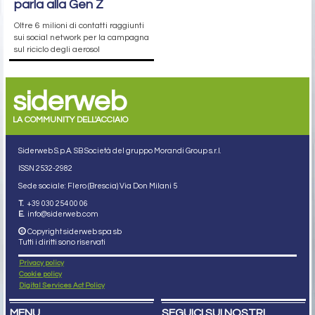
parla alla Gen Z
Oltre 6 milioni di contatti raggiunti
sui social network per la campagna
sul riciclo degli aerosol
siderweb
LA COMMUNITY DELL'ACCIAIO
Siderweb S.p.A. SB Società del gruppo Morandi Group s.r.l.
ISSN 2532
-2982
Sede sociale: Flero (Brescia) Via Don Milani 5
T.
+39 030 254 00 06
E.
info@siderweb.com
Copyright siderweb spa sb
Tutti i diritti sono riservati
Privacy policy
Cookie policy
Digital Services Act Policy
MENU
SEGUICI SUI NOSTRI