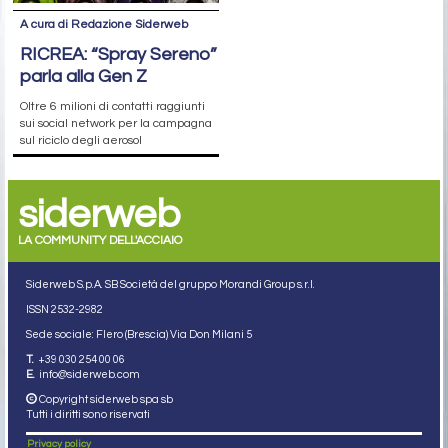
A cura di Redazione Siderweb
RICREA: “Spray Sereno”
parla alla Gen Z
Oltre 6 milioni di contatti raggiunti
sui social network per la campagna
sul riciclo degli aerosol
siderweb
LA COMMUNITY DELL'ACCIAIO
Siderweb S.p.A. SB Società del gruppo Morandi Group s.r.l.
ISSN 2532
-2982
Sede sociale: Flero (Brescia) Via Don Milani 5
T.
+39 030 254 00 06
E.
info@siderweb.com
Copyright siderweb spa sb
Tutti i diritti sono riservati
Privacy policy