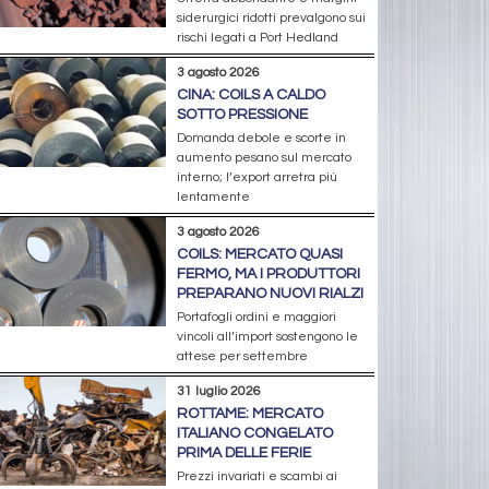
siderurgici ridotti prevalgono sui
rischi legati a Port Hedland
3 agosto 2026
CINA: COILS A CALDO
SOTTO PRESSIONE
Domanda debole e scorte in
aumento pesano sul mercato
interno; l’export arretra più
lentamente
3 agosto 2026
COILS: MERCATO QUASI
FERMO, MA I PRODUTTORI
PREPARANO NUOVI RIALZI
Portafogli ordini e maggiori
vincoli all’import sostengono le
attese per settembre
31 luglio 2026
ROTTAME: MERCATO
ITALIANO CONGELATO
PRIMA DELLE FERIE
Prezzi invariati e scambi ai