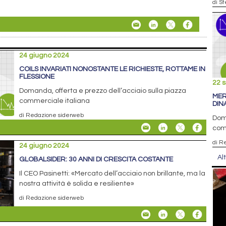
di S
24 giugno 2024
COILS INVARIATI NONOSTANTE LE RICHIESTE, ROTTAME IN
FLESSIONE
22 
Domanda, offerta e prezzo dell’acciaio sulla piazza
MER
commerciale italiana
DIN
di Redazione siderweb
Doma
com
di R
24 giugno 2024
Al
GLOBALSIDER: 30 ANNI DI CRESCITA COSTANTE
Il CEO Pasinetti: «Mercato dell’acciaio non brillante, ma la
nostra attività è solida e resiliente»
di Redazione siderweb