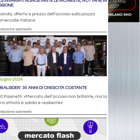
LS INVARIATI NONOSTANTE LE RICHIESTE, ROTTAME IN
SSIONE
nda, offerta e prezzo dell’acciaio sulla piazza
merciale italiana
edazione siderweb
giugno 2024
BALSIDER: 30 ANNI DI CRESCITA COSTANTE
EO Pasinetti: «Mercato dell’acciaio non brillante, ma la
ra attività è solida e resiliente»
edazione siderweb