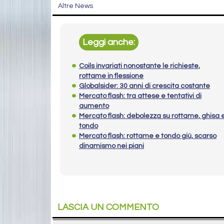
Altre News
Leggi anche:
Coils invariati nonostante le richieste,
rottame in flessione
Globalsider: 30 anni di crescita costante
Mercato flash: tra attese e tentativi di
aumento
Mercato flash: debolezza su rottame, ghisa 
tondo
Mercato flash: rottame e tondo giù, scarso
dinamismo nei piani
LASCIA UN COMMENTO