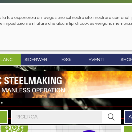
la tua esperienza di navigazione sul nostro sito, mostrare contenuti pe
tue impostazioni e rifiutare che alcuni tipi di cookies vengano memoriz
ILANCI
SIDERWEB
ESG
EVENTI
SHO
Cerca nel sito
A