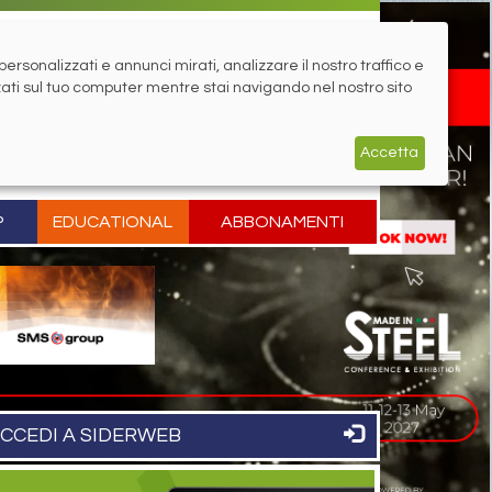
rsonalizzati e annunci mirati, analizzare il nostro traffico e
zati sul tuo computer mentre stai navigando nel nostro sito
Accetta
P
EDUCATIONAL
ABBONAMENTI
CCEDI A SIDERWEB