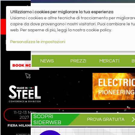
Utilizziamo i cookies per migliorare la tua esperienza
Usiamo i cookies e altre tecniche di tracciamento per migliorare 
capire da dove provengono i nostri visitatori. Puoi cambiare le 
web. Per saperne di più, leggi la nostra cookie policy.
Personalizza le impostazioni
NEWS
PREZZI
MERCATI
B
SCOPRI
PROVA GRATUITA
SIDERWEB