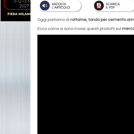
Oggi parliamo di
rottame, tondo per cemento arma
Ecco come si sono mossi questi prodotti sul
merca