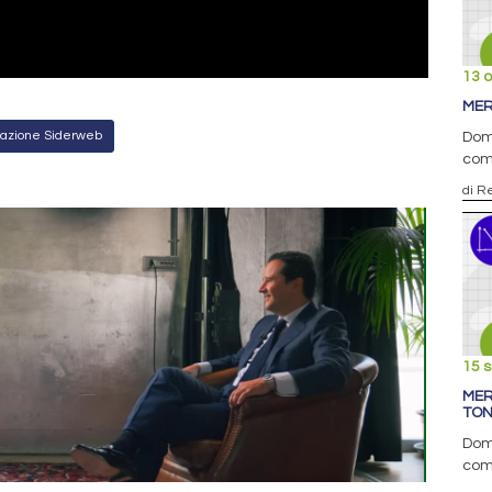
13 o
MER
Redazione Siderweb
Doma
com
di R
15 
MER
TO
Doma
com