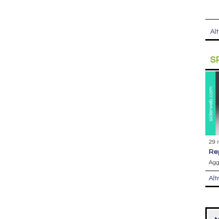
Alt
S
29 
r
Agg
Alt