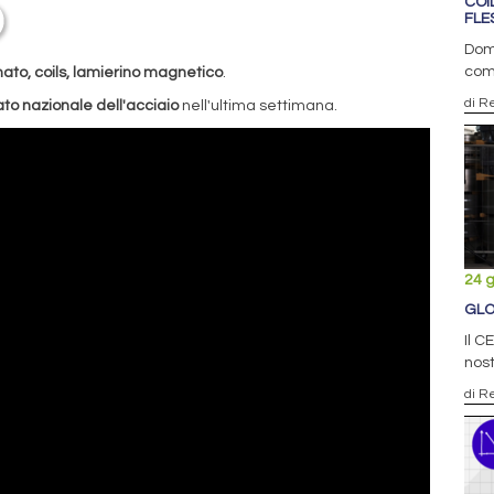
COI
FLE
Doma
com
to, coils, lamierino magnetico
.
di R
to nazionale dell'acciaio
nell'ultima settimana.
24 
GLO
Il C
nost
di R