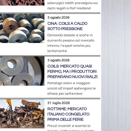
siderurgici ridotti prevalgono sui
rischi legati a Port Hedland
3 agosto 2026
CINA: COILS A CALDO
SOTTO PRESSIONE
Domanda debole e scorte in
aumento pesano sul mercato
interno; l’export arretra più
lentamente
3 agosto 2026
COILS: MERCATO QUASI
FERMO, MA I PRODUTTORI
PREPARANO NUOVI RIALZI
Portafogli ordini e maggiori
vincoli all’import sostengono le
attese per settembre
31 luglio 2026
ROTTAME: MERCATO
ITALIANO CONGELATO
PRIMA DELLE FERIE
Prezzi invariati e scambi ai