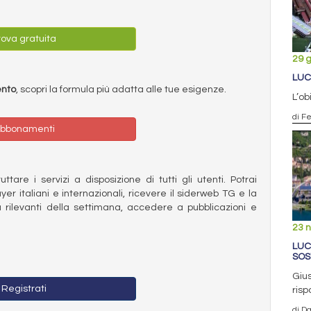
ova gratuita
29 
LUC
ento
, scopri la formula più adatta alle tue esigenze.
L’ob
di F
bbonamenti
ttare i servizi a disposizione di tutti gli utenti. Potrai
ayer italiani e internazionali, ricevere il siderweb TG e la
 rilevanti della settimana, accedere a pubblicazioni e
23 
LUC
SOS
Gius
Registrati
risp
di D