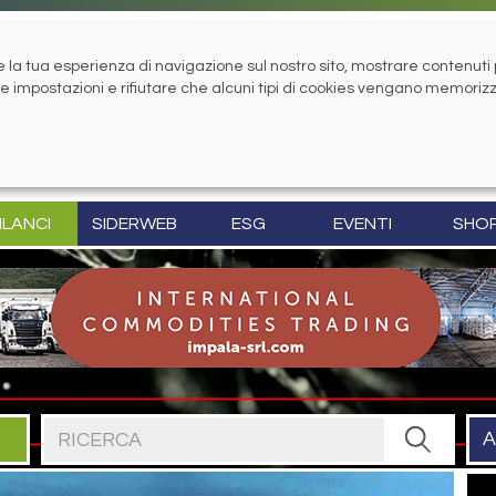
la tua esperienza di navigazione sul nostro sito, mostrare contenuti pe
tue impostazioni e rifiutare che alcuni tipi di cookies vengano memoriz
ILANCI
SIDERWEB
ESG
EVENTI
SHO
Cerca nel sito
A