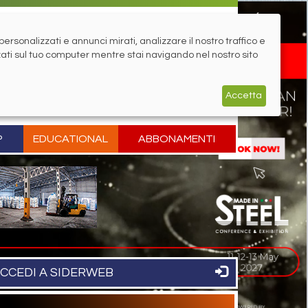
rsonalizzati e annunci mirati, analizzare il nostro traffico e
zati sul tuo computer mentre stai navigando nel nostro sito
Accetta
P
EDUCATIONAL
ABBONAMENTI
CCEDI A SIDERWEB