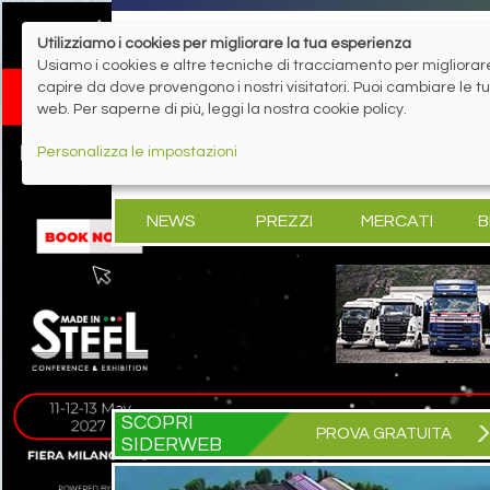
Utilizziamo i cookies per migliorare la tua esperienza
Usiamo i cookies e altre tecniche di tracciamento per migliorare 
capire da dove provengono i nostri visitatori. Puoi cambiare le 
web. Per saperne di più, leggi la nostra cookie policy.
Personalizza le impostazioni
NEWS
PREZZI
MERCATI
B
SCOPRI
PROVA GRATUITA
SIDERWEB