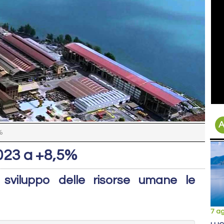
A
%
2023 a +8,5%
e sviluppo delle risorse umane le
7 a