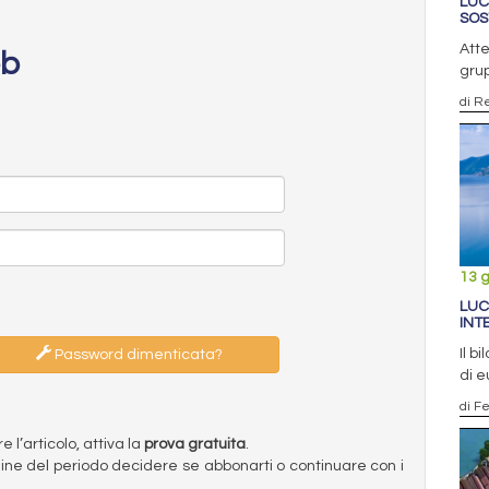
LUC
SOS
Atte
eb
grup
di R
13 
LUC
INT
Il b
Password dimenticata?
di e
di F
l’articolo, attiva la
prova gratuita
.
ermine del periodo decidere se abbonarti o continuare con i