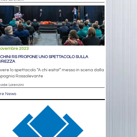
novembre 2023
CHINI RS PROPONE UNO SPETTACOLO SULLA
UREZZA
vere lo spettacolo “A chi esita!” messo in scena dalla
pagnia Rossolevante
avide Lorenzini
tre News