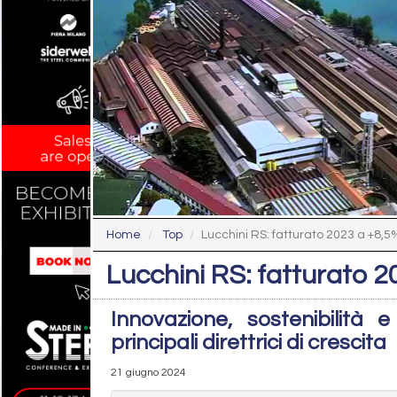
Home
Top
Lucchini RS: fatturato 2023 a +8,5
Lucchini RS: fatturato 
Innovazione, sostenibilità 
principali direttrici di crescita
21 giugno 2024