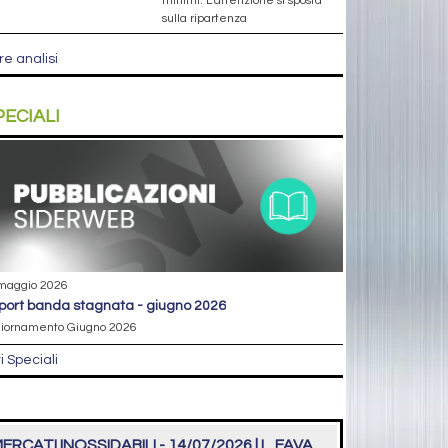
minimi. L’attenzione si sposta
sulla ripartenza
re analisi
PECIALI
maggio 2026
eport banda stagnata - giugno 2026
iornamento Giugno 2026
ri Speciali
ERCATI INOSSIDABILI - 14/07/2026 | L. FAVA