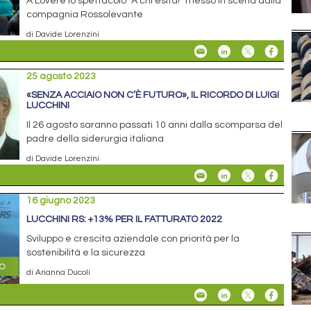
A Lovere lo spettacolo “A chi esita!” messo in scena dalla
compagnia Rossolevante
di Davide Lorenzini
25 agosto 2023
«SENZA ACCIAIO NON C’È FUTURO», IL RICORDO DI LUIGI
LUCCHINI
Il 26 agosto saranno passati 10 anni dalla scomparsa del
padre della siderurgia italiana
di Davide Lorenzini
16 giugno 2023
LUCCHINI RS: +13% PER IL FATTURATO 2022
Sviluppo e crescita aziendale con priorità per la
sostenibilità e la sicurezza
di Arianna Ducoli