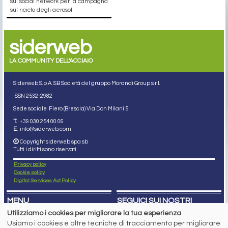
sui social network per la campagna
sul riciclo degli aerosol
siderweb
LA COMMUNITY DELL'ACCIAIO
Siderweb S.p.A. SB Società del gruppo Morandi Group s.r.l.
ISSN 2532
-2982
Sede sociale: Flero (Brescia) Via Don Milani 5
T.
+39 030 254 00 06
E.
info@siderweb.com
Copyright siderweb spa sb
Tutti i diritti sono riservati
Privacy policy
Cookie policy
Digital Services Act Policy
MENU
SEGUICI SUI NOSTRI
SOCIAL NETWORK
Utilizziamo i cookies per migliorare la tua esperienza
NEWS
Usiamo i cookies e altre tecniche di tracciamento per migliorare
PREZZI ITALIA