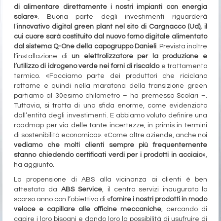
di alimentare direttamente i nostri impianti con energia
solare»
. Buona parte degli investimenti riguarderà
l’
innovativo digital green plant nel sito di Cargnacco (Ud), il
cui cuore sarà costituito dal nuovo forno digitale alimentato
dal sistema Q-One della capogruppo Danieli
. Prevista inoltre
l’installazione di
un elettrolizzatore per la produzione e
l’utilizzo di idrogeno verde nei forni di riscaldo
e trattamento
termico. «Facciamo parte dei produttori che riciclano
rottame e quindi nella maratona della transizione green
partiamo al 30esimo chilometro – ha premesso Scolari –.
Tuttavia, si tratta di una sfida enorme, come evidenziato
dall’entità degli investimenti. E abbiamo voluto definire una
roadmap per via delle tante incertezze, in primis in termini
di sostenibilità economica». «Come altre aziende, anche noi
vediamo che molti clienti sempre più frequentemente
stanno chiedendo certificati verdi per i prodotti in acciaio
»,
ha aggiunto.
La propensione di ABS alla vicinanza ai clienti è ben
attestata da
ABS Service
, il centro servizi inaugurato lo
scorso anno con l’obiettivo di «
fornire i nostri prodotti in modo
veloce e capillare alle officine meccaniche
, cercando di
capire i loro bisogni e dando loro la possibilità di usufruire di