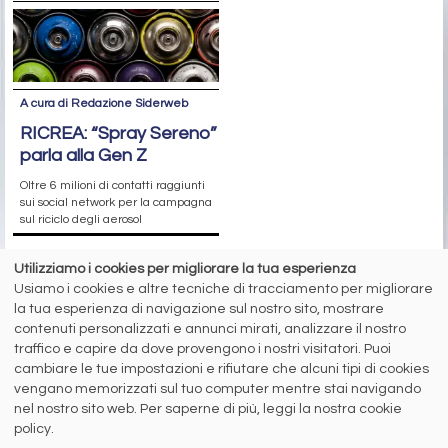
A cura di Redazione Siderweb
RICREA: “Spray Sereno”
parla alla Gen Z
Oltre 6 milioni di contatti raggiunti
sui social network per la campagna
sul riciclo degli aerosol
Utilizziamo i cookies per migliorare la tua esperienza
siderweb
Usiamo i cookies e altre tecniche di tracciamento per migliorare
la tua esperienza di navigazione sul nostro sito, mostrare
LA COMMUNITY DELL'ACCIAIO
contenuti personalizzati e annunci mirati, analizzare il nostro
traffico e capire da dove provengono i nostri visitatori. Puoi
Siderweb S.p.A. SB Società del gruppo Morandi Group s.r.l.
cambiare le tue impostazioni e rifiutare che alcuni tipi di cookies
vengano memorizzati sul tuo computer mentre stai navigando
ISSN 2532
-2982
nel nostro sito web. Per saperne di più, leggi la nostra cookie
Sede sociale: Flero (Brescia) Via Don Milani 5
policy.
T.
+39 030 254 00 06