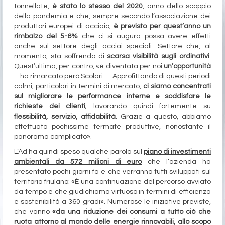
tonnellate,
è stato lo stesso del 2020
, anno dello scoppio
della pandemia e che, sempre secondo l’associazione dei
produttori europei di acciaio,
è previsto per quest’anno un
rimbalzo del 5-6%
che ci si augura possa avere effetti
anche sul settore degli acciai speciali. Settore che, al
momento, sta soffrendo di
scarsa visibilità sugli ordinativi
.
Quest’ultima, per contro, «è diventata per noi
un’opportunità
– ha rimarcato però Scolari –. Approfittando di questi periodi
calmi, particolari in termini di mercato,
ci siamo concentrati
sul migliorare le performance interne e soddisfare le
richieste dei clienti
; lavorando quindi fortemente su
flessibilità, servizio, affidabilità
. Grazie a questo, abbiamo
effettuato pochissime fermate produttive, nonostante il
panorama complicato».
L’Ad ha quindi speso qualche parola sul
piano di investimenti
ambientali da 572 milioni di euro
che l’azienda ha
presentato pochi giorni fa e che verranno tutti sviluppati sul
territorio friulano: «È una continuazione del percorso avviato
da tempo e che giudichiamo virtuoso in termini di efficienza
e sostenibilità a 360 gradi». Numerose le iniziative previste,
che vanno
«da una riduzione dei consumi a tutto ciò che
ruota attorno al mondo delle energie rinnovabili, allo scopo