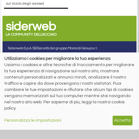
sul riciclo degli aerosol
siderweb
LA COMMUNITY DELL'ACCIAIO
Siderweb S.p.A. SB Società del gruppo Morandi Group s.r.l.
ISSN 2532
-2982
Utilizziamo i cookies per migliorare la tua esperienza
Sede sociale: Flero (Brescia) Via Don Milani 5
Usiamo i cookies e altre tecniche di tracciamento per migliorare
la tua esperienza di navigazione sul nostro sito, mostrare
T.
+39 030 254 00 06
E.
info@siderweb.com
contenuti personalizzati e annunci mirati, analizzare il nostro
traffico e capire da dove provengono i nostri visitatori. Puoi
Copyright siderweb spa sb
Tutti i diritti sono riservati
cambiare le tue impostazioni e rifiutare che alcuni tipi di cookies
vengano memorizzati sul tuo computer mentre stai navigando
Privacy policy
nel nostro sito web. Per saperne di più, leggi la nostra cookie
Cookie policy
policy.
Digital Services Act Policy
MENU
SEGUICI SUI NOSTRI
Personalizza le impostazioni
Accetta
SOCIAL NETWORK
NEWS
PREZZI ITALIA
MERCATI