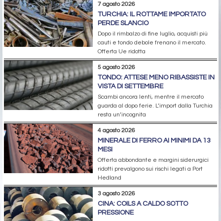
7 agosto 2026
TURCHIA: IL ROTTAME IMPORTATO
PERDE SLANCIO
Dopo il rimbalzo di fine luglio, acquisti più
cauti e tondo debole frenano il mercato.
Offerta Ue ridotta
5 agosto 2026
TONDO: ATTESE MENO RIBASSISTE IN
VISTA DI SETTEMBRE
Scambi ancora lenti, mentre il mercato
guarda al dopo ferie. L’import dalla Turchia
resta un’incognita
4 agosto 2026
MINERALE DI FERRO AI MINIMI DA 13
MESI
Offerta abbondante e margini siderurgici
ridotti prevalgono sui rischi legati a Port
Hedland
3 agosto 2026
CINA: COILS A CALDO SOTTO
PRESSIONE