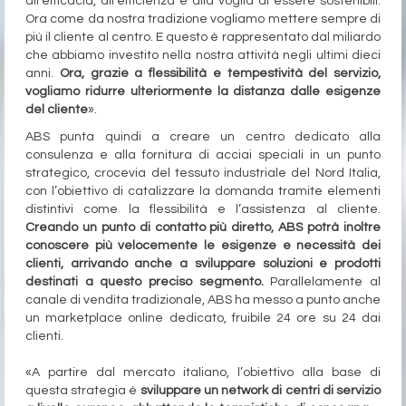
all’efficacia, all’efficienza e alla voglia di essere sostenibili.
Ora come da nostra tradizione vogliamo mettere sempre di
più il cliente al centro. E questo è rappresentato dal miliardo
che abbiamo investito nella nostra attività negli ultimi dieci
anni.
Ora, grazie a flessibilità e tempestività del servizio,
vogliamo ridurre ulteriormente la distanza dalle esigenze
del cliente
».
ABS punta quindi a creare un centro dedicato alla
consulenza e alla fornitura di acciai speciali in un punto
strategico, crocevia del tessuto industriale del Nord Italia,
con l’obiettivo di catalizzare la domanda tramite elementi
distintivi come la flessibilità e l’assistenza al cliente.
Creando un punto di contatto più diretto, ABS potrà inoltre
conoscere più velocemente le esigenze e necessità dei
clienti, arrivando anche a sviluppare soluzioni e prodotti
destinati a questo preciso segmento.
Parallelamente al
canale di vendita tradizionale, ABS ha messo a punto anche
un marketplace online dedicato, fruibile 24 ore su 24 dai
clienti.
«A partire dal mercato italiano, l’obiettivo alla base di
questa strategia è
sviluppare un network di centri di servizio