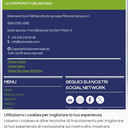
LA COMMUNITY DELL'ACCIAIO
Siderweb S.p.A. SB Società del gruppo Morandi Group s.r.l.
ISSN 2532
-2982
Sede sociale: Flero (Brescia) Via Don Milani 5
T.
+39 030 254 00 06
E.
info@siderweb.com
Copyright siderweb spa sb
Tutti i diritti sono riservati
Privacy policy
Cookie policy
Digital Services Act Policy
MENU
SEGUICI SUI NOSTRI
SOCIAL NETWORK
NEWS
PREZZI ITALIA
MERCATI
SERVIZI
EVENTI
ABBONAMENTI
Utilizziamo i cookies per migliorare la tua esperienza
MADE IN STEEL
Usiamo i cookies e altre tecniche di tracciamento per migliorare
NEWSLETTER
la tua esperienza di navigazione sul nostro sito, mostrare