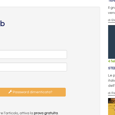
TEN
Il g
vend
di El
eb
4 fe
STE
Le p
ital
dell
Password dimenticata?
di R
l’articolo, attiva la
prova gratuita
.