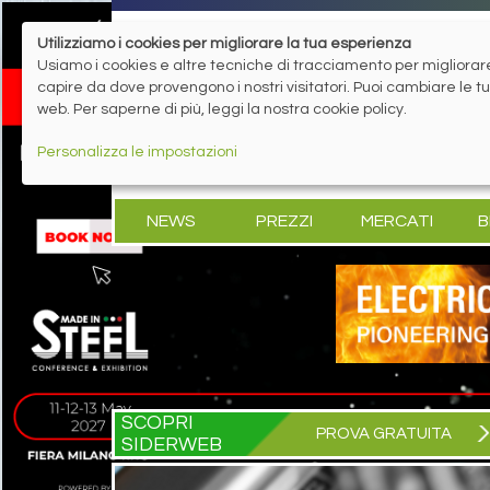
Utilizziamo i cookies per migliorare la tua esperienza
Usiamo i cookies e altre tecniche di tracciamento per migliorare 
capire da dove provengono i nostri visitatori. Puoi cambiare le 
web. Per saperne di più, leggi la nostra cookie policy.
Personalizza le impostazioni
NEWS
PREZZI
MERCATI
B
SCOPRI
PROVA GRATUITA
SIDERWEB