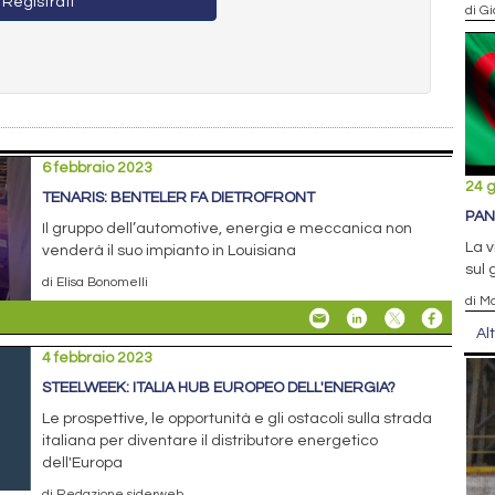
Registrati
di Gi
6 febbraio 2023
24 
TENARIS: BENTELER FA DIETROFRONT
PAN
Il gruppo dell’automotive, energia e meccanica non
La v
venderà il suo impianto in Louisiana
sul 
di Elisa Bonomelli
di M
Al
4 febbraio 2023
STEELWEEK: ITALIA HUB EUROPEO DELL'ENERGIA?
Le prospettive, le opportunità e gli ostacoli sulla strada
italiana per diventare il distributore energetico
dell'Europa
di Redazione siderweb