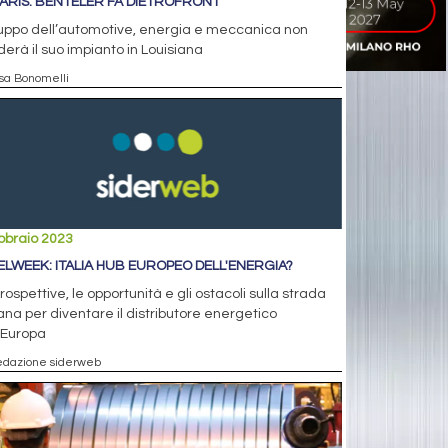
ARIS: BENTELER FA DIETROFRONT
ruppo dell’automotive, energia e meccanica non
erà il suo impianto in Louisiana
isa Bonomelli
bbraio 2023
ELWEEK: ITALIA HUB EUROPEO DELL'ENERGIA?
rospettive, le opportunità e gli ostacoli sulla strada
iana per diventare il distributore energetico
'Europa
edazione siderweb