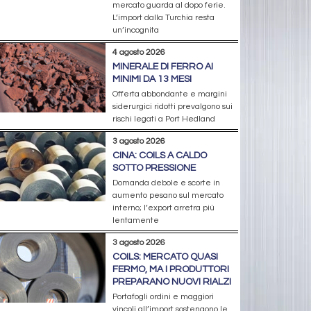
mercato guarda al dopo ferie.
L’import dalla Turchia resta
un’incognita
4 agosto 2026
MINERALE DI FERRO AI
MINIMI DA 13 MESI
Offerta abbondante e margini
siderurgici ridotti prevalgono sui
rischi legati a Port Hedland
3 agosto 2026
CINA: COILS A CALDO
SOTTO PRESSIONE
Domanda debole e scorte in
aumento pesano sul mercato
interno; l’export arretra più
lentamente
3 agosto 2026
COILS: MERCATO QUASI
FERMO, MA I PRODUTTORI
PREPARANO NUOVI RIALZI
Portafogli ordini e maggiori
vincoli all’import sostengono le