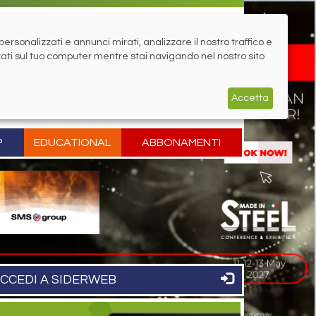
rsonalizzati e annunci mirati, analizzare il nostro traffico e
zati sul tuo computer mentre stai navigando nel nostro sito
Accetta
P
EDUCATIONAL
ABBONAMENTI
CCEDI A SIDERWEB