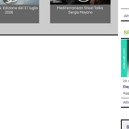
 Edizione del 31 luglio
Mediterranean Steel Talks:
2026
Sergio Moyano
Alt
S
29 
r
Agg
Alt
S