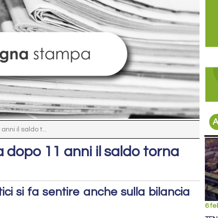
A
nni il saldo t...
a dopo 11 anni il saldo torna
ici si fa sentire anche sulla bilancia
6 fe