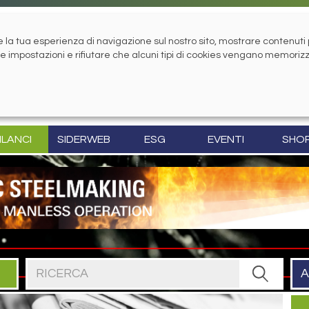
la tua esperienza di navigazione sul nostro sito, mostrare contenuti pe
tue impostazioni e rifiutare che alcuni tipi di cookies vengano memoriz
ILANCI
SIDERWEB
ESG
EVENTI
SHO
Cerca nel sito
A