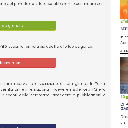
ermine del periodo decidere se abbonarti o continuare con i
2 fe
ova gratuita
APE
In c
Ape
ento
, scopri la formula più adatta alle tue esigenze.
di S
bbonamenti
ttare i servizi a disposizione di tutti gli utenti. Potrai
ayer italiani e internazionali, ricevere il siderweb TG e la
 rilevanti della settimana, accedere a pubblicazioni e
30 
L’I
GAS
Gran
un'i