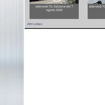
siderweb TG. Edizione del 7
siderweb TG.
agosto 2026
Altri video