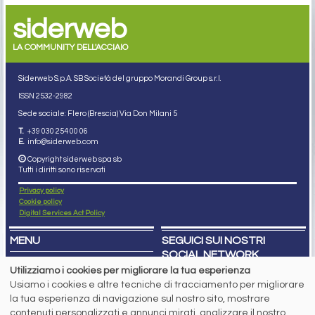
siderweb
LA COMMUNITY DELL'ACCIAIO
Siderweb S.p.A. SB Società del gruppo Morandi Group s.r.l.
ISSN 2532
-2982
Sede sociale: Flero (Brescia) Via Don Milani 5
T.
+39 030 254 00 06
E.
info@siderweb.com
Copyright siderweb spa sb
Tutti i diritti sono riservati
Privacy policy
Cookie policy
Digital Services Act Policy
MENU
SEGUICI SUI NOSTRI
SOCIAL NETWORK
NEWS
Utilizziamo i cookies per migliorare la tua esperienza
PREZZI ITALIA
Usiamo i cookies e altre tecniche di tracciamento per migliorare
MERCATI
SERVIZI
la tua esperienza di navigazione sul nostro sito, mostrare
EVENTI
contenuti personalizzati e annunci mirati, analizzare il nostro