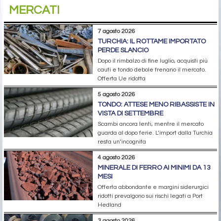
MERCATI
7 agosto 2026
TURCHIA: IL ROTTAME IMPORTATO
PERDE SLANCIO
Dopo il rimbalzo di fine luglio, acquisti più
cauti e tondo debole frenano il mercato.
Offerta Ue ridotta
5 agosto 2026
TONDO: ATTESE MENO RIBASSISTE IN
VISTA DI SETTEMBRE
Scambi ancora lenti, mentre il mercato
guarda al dopo ferie. L’import dalla Turchia
resta un’incognita
4 agosto 2026
MINERALE DI FERRO AI MINIMI DA 13
MESI
Offerta abbondante e margini siderurgici
ridotti prevalgono sui rischi legati a Port
Hedland
3 agosto 2026