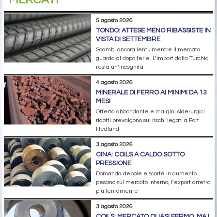
5 agosto 2026
TONDO: ATTESE MENO RIBASSISTE IN
VISTA DI SETTEMBRE
Scambi ancora lenti, mentre il mercato
guarda al dopo ferie. L’import dalla Turchia
resta un’incognita
4 agosto 2026
MINERALE DI FERRO AI MINIMI DA 13
MESI
Offerta abbondante e margini siderurgici
ridotti prevalgono sui rischi legati a Port
Hedland
3 agosto 2026
CINA: COILS A CALDO SOTTO
PRESSIONE
Domanda debole e scorte in aumento
pesano sul mercato interno; l’export arretra
più lentamente
3 agosto 2026
COILS: MERCATO QUASI FERMO, MA I