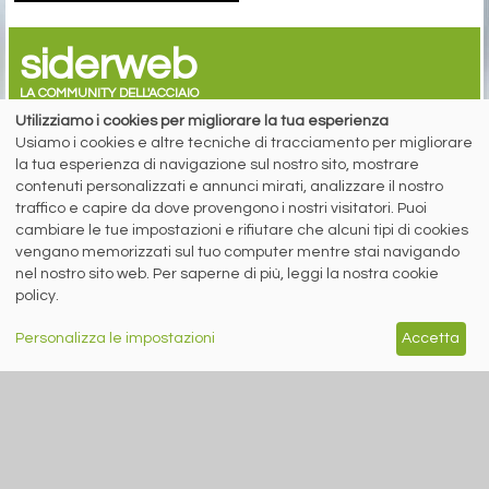
siderweb
LA COMMUNITY DELL'ACCIAIO
Utilizziamo i cookies per migliorare la tua esperienza
Siderweb S.p.A. SB Società del gruppo Morandi Group s.r.l.
Usiamo i cookies e altre tecniche di tracciamento per migliorare
la tua esperienza di navigazione sul nostro sito, mostrare
ISSN 2532
-2982
contenuti personalizzati e annunci mirati, analizzare il nostro
Sede sociale: Flero (Brescia) Via Don Milani 5
traffico e capire da dove provengono i nostri visitatori. Puoi
T.
+39 030 254 00 06
cambiare le tue impostazioni e rifiutare che alcuni tipi di cookies
E.
info@siderweb.com
vengano memorizzati sul tuo computer mentre stai navigando
Copyright siderweb spa sb
nel nostro sito web. Per saperne di più, leggi la nostra cookie
Tutti i diritti sono riservati
policy.
Privacy policy
Cookie policy
Personalizza le impostazioni
Accetta
Digital Services Act Policy
MENU
SEGUICI SUI NOSTRI
SOCIAL NETWORK
NEWS
PREZZI ITALIA
MERCATI
SERVIZI