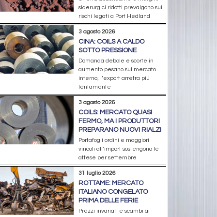
siderurgici ridotti prevalgono sui
rischi legati a Port Hedland
3 agosto 2026
CINA: COILS A CALDO
SOTTO PRESSIONE
Domanda debole e scorte in
aumento pesano sul mercato
interno; l’export arretra più
lentamente
3 agosto 2026
COILS: MERCATO QUASI
FERMO, MA I PRODUTTORI
PREPARANO NUOVI RIALZI
Portafogli ordini e maggiori
vincoli all’import sostengono le
attese per settembre
31 luglio 2026
ROTTAME: MERCATO
ITALIANO CONGELATO
PRIMA DELLE FERIE
Prezzi invariati e scambi ai