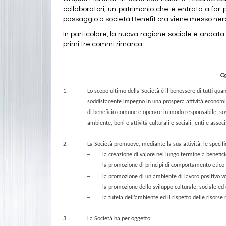
collaboratori, un patrimonio che è entrato a far
passaggio a società Benefit ora viene messo nero 
In particolare, la nuova ragione sociale è andata 
primi tre commi rimarca:
O
1.
Lo scopo ultimo della Società è il benessere di tutti qua
soddisfacente impegno in una prospera
attività economi
di beneficio
comune
e operare in modo responsabile, sost
ambiente,
beni
e
attività
culturali
e
sociali,
enti
e
associ
2.
La Società promuove, mediante la sua attività, le
specifi
–
la
creazione di valore nel lungo termine a beneficio 
–
la promozione di principi di comportamento etico
–
la promozione di un ambiente di lavoro positivo vo
–
la promozione dello sviluppo culturale, sociale ed
–
la tutela dell’ambiente ed il rispetto delle risorse 
3.
La Società ha per oggetto: