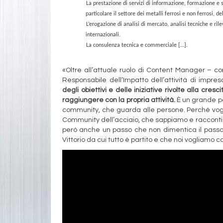
La prestazione di servizi di informazione, formazione e s
particolare il settore dei metalli ferrosi e non ferrosi, de
L’erogazione di analisi di mercato, analisi tecniche e rile
internazionali.
La consulenza tecnica e commerciale […].
«Oltre all’attuale ruolo di Content Manager – 
Responsabile dell’Impatto dell’attività di impre
degli obiettivi e delle iniziative rivolte alla cr
raggiungere con la propria attività.
È un grande pa
community, che guarda alle persone. Perché vog
Community dell’acciaio, che sappiamo e raccontiam
però anche un passo che non dimentica il passa
Vittorio da cui tutto è partito e che noi vogliamo c