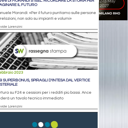
ANNI DI MORANDI STEEL. RICORDARE LA STORIA PER
AGINARE IL FUTURO
uele Morandi: «Per il futuro puntiamo sulle persone
 relazioni, non solo su impianti e volumi»
avide Lorenzini
ebbraio 2023
SI SUPERBONUS, SPIRAGLI D'INTESA DAL VERTICE
ISTERIALE
tura su F24 e cessioni per i redditi più bassi. Ance
ederà un tavolo tecnico immediato
avide Lorenzini