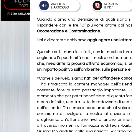
Quando diamo una definizione di quali siano i
rispondere con le tre “C” più volte citate dal 
Cooperazione e Contaminazione
.
Dal 6 dicembre dobbiamo
aggiungere una lettera in
Qualche settimana fa, infatti, con la modifica for
cogliendo l’opportunità che il nostro ordinamento 
che, mediante la propria attività economica, si 
un impatto positivo sull’ambiente, sulle persone e
«Come siderweb, siamo
nati per diffondere cono
– ha rimarcato la content manager dell’azien
coerente fare questo passaggio importante. U
momento che per poter beneficiare di questa form
e ben definite, una tra tutte la redazione di una
dell’azienda. Da sempre ribadiamo che il valore p
cerchiamo di rivolgere la nostra attenzione e
eroghiamo. Un’attenzione rivolta anche ai mem
attraverso momenti di formazione, di team-buildi
Gruppo Morandi fin dalla sua nascita. Ricordo con