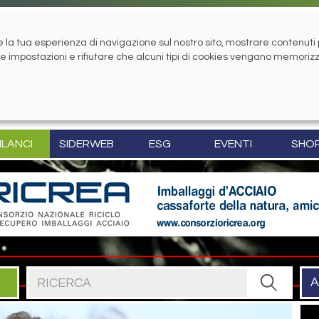
la tua esperienza di navigazione sul nostro sito, mostrare contenuti pe
tue impostazioni e rifiutare che alcuni tipi di cookies vengano memoriz
ILANCI
SIDERWEB
ESG
EVENTI
SHO
Cerca nel sito
A