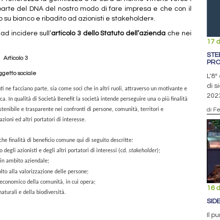
 parte del DNA del nostro modo di fare impresa e che con il
su bianco e ribadito ad azionisti e stakeholder».
ad incidere sull’
articolo 3 dello Statuto dell’azienda
che nei
17 
STE
Articolo 3
PRO
ggetto sociale
L'8ª
di s
nti ne facciano parte, sia come soci
che in altri ruoli, attraverso un motivante e
202
ca.
In qualità di Società Benefit la società intende perseguire una o più finalità
di F
enibile e trasparente nei confronti di
persone,
comunità,
territori
e
azioni
ed
altri portatori di
interesse.
che finalità di beneficio comune qui di seguito descritte
:
degli azionisti e degli altri portatori di interessi (cd.
stakeholder
);
 in ambito aziendale;
lto alla valorizzazione delle persone;
 economico della comunità, in cui opera;
16 
naturali e della biodiversità.
SIDE
Il p