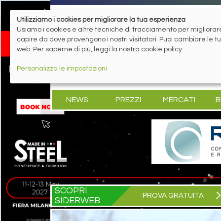
Utilizziamo i cookies per migliorare la tua esperienza
Usiamo i cookies e altre tecniche di tracciamento per migliorare 
capire da dove provengono i nostri visitatori. Puoi cambiare le 
web. Per saperne di più, leggi la nostra cookie policy.
Personalizza le impostazioni
NEWS
PREZZI
MERCATI
B
SCOPRI
PROVA GRATUITA
SIDERWEB