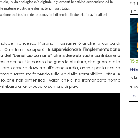
tudio, in via analogica e/o digitale, riguardanti le attività economiche ed in
Agg
lle materie plastiche e dei materiali sostitutivi.
di El
vazione e diffusione delle quotazioni di prodotti industriali, nazionali ed
conclude Francesca Morandi – assumerò anche la carica di
sa. Quindi mi occuperò di
supervisionare l’implementazione
escita del “beneficio comune” che siderweb vuole contribuire a
15 
sso per noi. Un passo che guarda al futuro, che guarda alla
liamo essere davvero all’avanguardia, anche per la nostra
PRE
o quanto sta facendo sulla via della sostenibilità. Infine, è
In l
to, che non dimentica i valori che ci ha tramandato nonno
ontribuire a far crescere sempre di più».
di St
Al