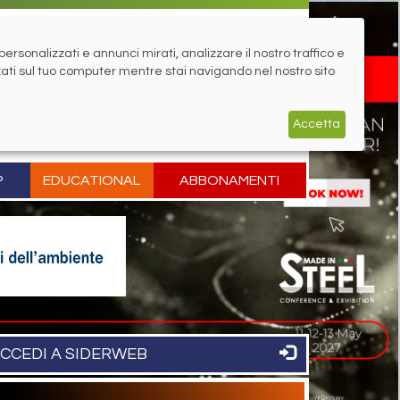
rsonalizzati e annunci mirati, analizzare il nostro traffico e
zati sul tuo computer mentre stai navigando nel nostro sito
Accetta
P
EDUCATIONAL
ABBONAMENTI
CCEDI A SIDERWEB