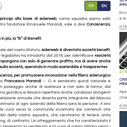
50 
IMM
ITA
EN
Eman
e le
principi alla base di siderweb
, come squadra siamo soliti
nostro fondatore Emanuele Morandi, vale a dire
Conoscenza,
di D
 più, la “B” di Benefit.
male del nostro Statuto,
siderweb è diventata società benefit
,
legislativo ha introdotto dal 2016, per identificare
«società
propongono non solo di generare profitto, ma di avere anche
 sulla società, operando in modo sostenibile e trasparente»
.
21 f
scenza, per promuovere innovazione nella filiera siderurgica
CRI
da
Francesca Morandi
–
. Ci è sembrato quindi naturale e
MIN
n passaggio anche di sostanza e non solo di forma, dal
Aper
a giuridica si devono rispettare anche condizioni stringenti
chi
 relazione annuale che diventa parte integrante del bilancio
rimario di ogni azienda della filiera sono le persone. A loro
di D
 la cura verso la community incarnata dai contenuti che
bri della nostra squadra, che cerchiamo di tenere unita
ng, di confronto. Un atteggiamento che ha caratterizzato il
 tenerezza la gentilezza e la cura di nonno Vittorio verso i