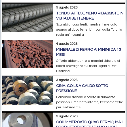
5 agosto 2026
TONDO: ATTESE MENO RIBASSISTE IN
VISTA DI SETTEMBRE
Scambi ancora lenti, mentre il mercato
guarda al dopo ferie. L’import dalla Turchia
resta un’incognita
4 agosto 2026
MINERALE DI FERRO AI MINIMI DA 13
MESI
Offerta abbondante e margini siderurgici
ridotti prevalgono sui rischi legati a Port
Hedland
3 agosto 2026
CINA: COILS A CALDO SOTTO
PRESSIONE
Domanda debole e scorte in aumento
pesano sul mercato interno; l’export arretra
più lentamente
3 agosto 2026
COILS: MERCATO QUASI FERMO, MA I