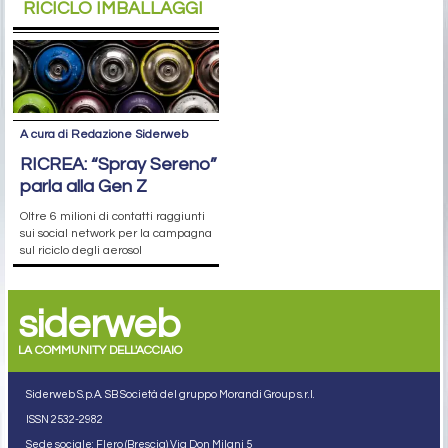
RICICLO IMBALLAGGI
A cura di Redazione Siderweb
RICREA: “Spray Sereno”
parla alla Gen Z
Oltre 6 milioni di contatti raggiunti
sui social network per la campagna
sul riciclo degli aerosol
siderweb
LA COMMUNITY DELL'ACCIAIO
Siderweb S.p.A. SB Società del gruppo Morandi Group s.r.l.
ISSN 2532
-2982
Sede sociale: Flero (Brescia) Via Don Milani 5