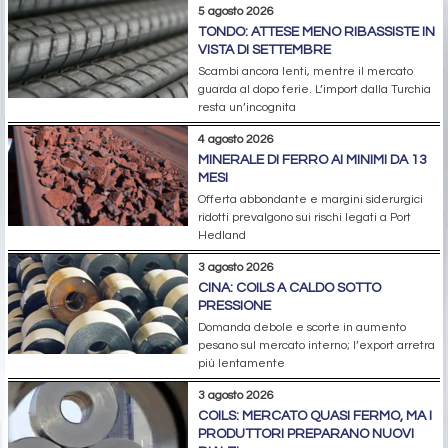
5 agosto 2026
TONDO: ATTESE MENO RIBASSISTE IN
VISTA DI SETTEMBRE
Scambi ancora lenti, mentre il mercato
guarda al dopo ferie. L’import dalla Turchia
resta un’incognita
4 agosto 2026
MINERALE DI FERRO AI MINIMI DA 13
MESI
Offerta abbondante e margini siderurgici
ridotti prevalgono sui rischi legati a Port
Hedland
3 agosto 2026
CINA: COILS A CALDO SOTTO
PRESSIONE
Domanda debole e scorte in aumento
pesano sul mercato interno; l’export arretra
più lentamente
3 agosto 2026
COILS: MERCATO QUASI FERMO, MA I
PRODUTTORI PREPARANO NUOVI