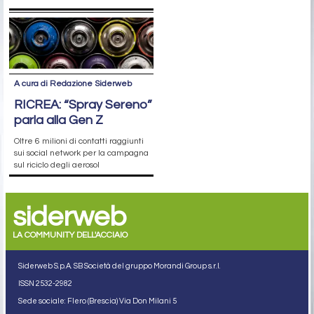
A cura di Redazione Siderweb
RICREA: “Spray Sereno”
parla alla Gen Z
Oltre 6 milioni di contatti raggiunti
sui social network per la campagna
sul riciclo degli aerosol
siderweb
LA COMMUNITY DELL'ACCIAIO
Siderweb S.p.A. SB Società del gruppo Morandi Group s.r.l.
ISSN 2532
-2982
Sede sociale: Flero (Brescia) Via Don Milani 5