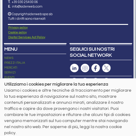
T.
+39 030 254 00 06
E.
info@siderweb.com
Copyright siderweb spa sb
Tutti i diritti sono riservati
Privacy policy
Cookie policy
Digital Services Act Policy
MENU
SEGUICI SUI NOSTRI
SOCIAL NETWORK
NEWS
PREZZI ITALIA
MERCATI
SERVIZI
EVENTI
ABBONAMENTI
Utilizziamo i cookies per migliorare la tua esperienza
MADE IN STEEL
Usiamo i cookies e altre tecniche di tracciamento per migliorare
NEWSLETTER
la tua esperienza di navigazione sul nostro sito, mostrare
Capitale Sociale: 190.000€ interamente versato
contenuti personalizzati e annunci mirati, analizzare il nostro
Registro delle Imprese di Brescia
traffico e capire da dove provengono i nostri visitatori. Puoi
Codice Fiscale e Partita I.V.A.:
IT03562320170
R.E.A. n. 419331
cambiare le tue impostazioni e rifiutare che alcuni tipi di cookies
vengano memorizzati sul tuo computer mentre stai navigando
www.siderweb.com: Autorizzazione del Tribunale di Brescia n. 11/2004 del 17
nel nostro sito web. Per saperne di più, leggi la nostra cookie
marzo 2004, Iscrizione al R.O.C. n. 26116.
Direttrice Responsabile:
policy.
Elisa Bonomelli