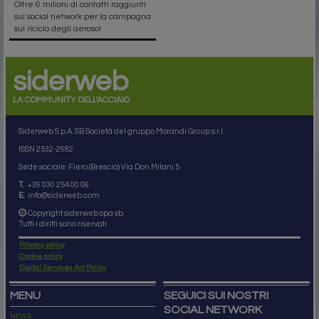
Oltre 6 milioni di contatti raggiunti
sui social network per la campagna
sul riciclo degli aerosol
siderweb
LA COMMUNITY DELL'ACCIAIO
Siderweb S.p.A. SB Società del gruppo Morandi Group s.r.l.
ISSN 2532
-2982
Sede sociale: Flero (Brescia) Via Don Milani 5
T.
+39 030 254 00 06
E.
info@siderweb.com
Copyright siderweb spa sb
Tutti i diritti sono riservati
Privacy policy
Cookie policy
Digital Services Act Policy
MENU
SEGUICI SUI NOSTRI
SOCIAL NETWORK
NEWS