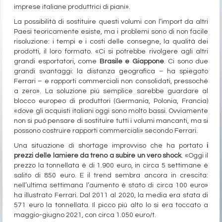
imprese italiane produttrici di piani».
La possibilità di sostituire questi volumi con l’import da altri
Paesi teoricamente esiste, ma i problemi sono di non facile
risoluzione: i tempi e i costi delle consegne, la qualità dei
prodotti, il loro formato. «Ci si potrebbe rivolgere agli altri
grandi esportatori, come
Brasile e Giappone
. Ci sono due
grandi svantaggi: la distanza geografica – ha spiegato
Ferrari – e rapporti commerciali non consolidati, pressoché
a zero». La soluzione più semplice sarebbe guardare al
blocco europeo di produttori (Germania, Polonia, Francia)
«dove gli acquisti italiani oggi sono molto bassi. Ovviamente
non si può pensare di sostituire tutti i volumi mancanti, ma si
possono costruire rapporti commerciali» secondo Ferrari.
Una situazione di shortage improvviso che ha portato
i
prezzi delle lamiere da treno a subire un vero shock
. «Oggi il
prezzo la tonnellata è di 1.900 euro, in circa 5 settimane è
salito di 850 euro. E il trend sembra ancora in crescita:
nell’ultima settimana l’aumento è stato di circa 100 euro»
ha illustrato Ferrari. Dal 2011 al 2020, la media era stata di
571 euro la tonnellata. Il picco più alto lo si era toccato a
maggio-giugno 2021, con circa 1.050 euro/t.