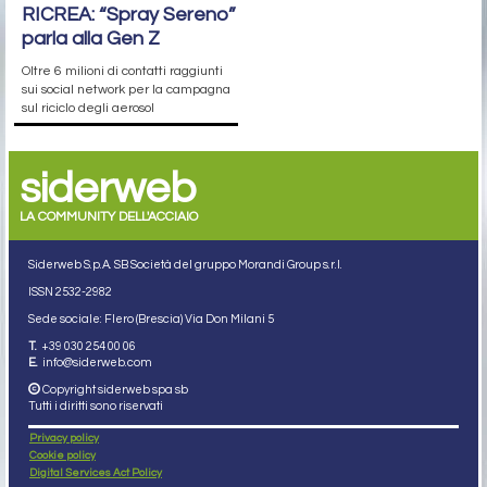
RICREA: “Spray Sereno”
parla alla Gen Z
Oltre 6 milioni di contatti raggiunti
sui social network per la campagna
sul riciclo degli aerosol
siderweb
LA COMMUNITY DELL'ACCIAIO
Siderweb S.p.A. SB Società del gruppo Morandi Group s.r.l.
ISSN 2532
-2982
Sede sociale: Flero (Brescia) Via Don Milani 5
T.
+39 030 254 00 06
E.
info@siderweb.com
Copyright siderweb spa sb
Tutti i diritti sono riservati
Privacy policy
Cookie policy
Digital Services Act Policy