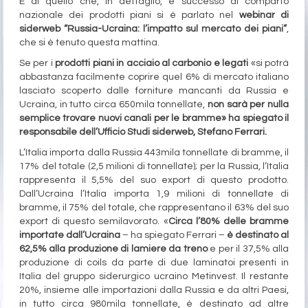
E di quello che, in dettaglio, è successo al comparto
nazionale dei prodotti piani si è parlato nel
webinar di
siderweb “Russia-Ucraina: l’impatto sul mercato dei piani”
,
che si è tenuto questa mattina.
Se per i
prodotti piani in acciaio al carbonio e legati
«si potrà
abbastanza facilmente coprire quel 6% di mercato italiano
lasciato scoperto dalle forniture mancanti da Russia e
Ucraina, in tutto circa 650mila tonnellate,
non sarà per nulla
semplice trovare nuovi canali per le bramme» ha spiegato il
responsabile dell’Ufficio Studi siderweb, Stefano Ferrari.
L’Italia importa dalla Russia 443mila tonnellate di bramme, il
17% del totale (2,5 milioni di tonnellate); per la Russia, l’Italia
rappresenta il 5,5% del suo export di questo prodotto.
Dall’Ucraina l’Italia importa 1,9 milioni di tonnellate di
bramme, il 75% del totale, che rappresentano il 63% del suo
export di questo semilavorato. «
Circa l’80% delle bramme
importate dall’Ucraina
– ha spiegato Ferrari –
è destinato al
62,5% alla produzione di lamiere da treno
e per il 37,5% alla
produzione di coils da parte di due laminatoi presenti in
Italia del gruppo siderurgico ucraino Metinvest. Il restante
20%, insieme alle importazioni dalla Russia e da altri Paesi,
in tutto circa 980mila tonnellate, è destinato ad altre