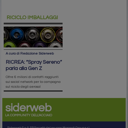
RICICLO IMBALLAGGI
A cura di Redazione Siderweb
RICREA: “Spray Sereno”
parla alla Gen Z
Oltre 6 milioni di contatti raggiunti
sui social network per la campagna
sul riciclo degli aerosol
siderweb
LA COMMUNITY DELL'ACCIAIO
Siderweb S.p.A. SB Società del gruppo Morandi Group s.r.l.