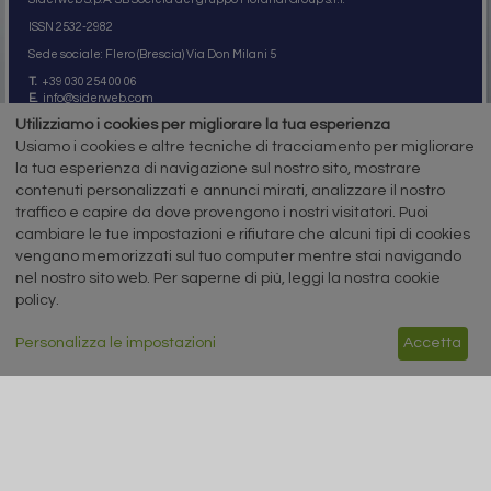
ISSN 2532
-2982
Sede sociale: Flero (Brescia) Via Don Milani 5
T.
+39 030 254 00 06
E.
info@siderweb.com
Utilizziamo i cookies per migliorare la tua esperienza
Copyright siderweb spa sb
Tutti i diritti sono riservati
Usiamo i cookies e altre tecniche di tracciamento per migliorare
la tua esperienza di navigazione sul nostro sito, mostrare
Privacy policy
contenuti personalizzati e annunci mirati, analizzare il nostro
Cookie policy
Digital Services Act Policy
traffico e capire da dove provengono i nostri visitatori. Puoi
cambiare le tue impostazioni e rifiutare che alcuni tipi di cookies
MENU
SEGUICI SUI NOSTRI
vengano memorizzati sul tuo computer mentre stai navigando
SOCIAL NETWORK
nel nostro sito web. Per saperne di più, leggi la nostra cookie
NEWS
policy.
PREZZI ITALIA
MERCATI
SERVIZI
Personalizza le impostazioni
Accetta
EVENTI
ABBONAMENTI
MADE IN STEEL
NEWSLETTER
Capitale Sociale: 190.000€ interamente versato
Registro delle Imprese di Brescia
Codice Fiscale e Partita I.V.A.:
IT03562320170
R.E.A. n. 419331