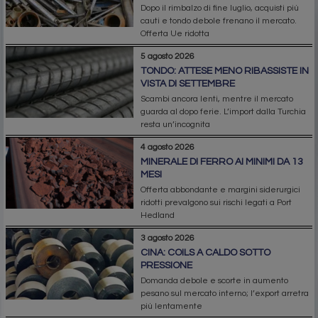
Dopo il rimbalzo di fine luglio, acquisti più
cauti e tondo debole frenano il mercato.
Offerta Ue ridotta
5 agosto 2026
TONDO: ATTESE MENO RIBASSISTE IN
VISTA DI SETTEMBRE
Scambi ancora lenti, mentre il mercato
guarda al dopo ferie. L’import dalla Turchia
resta un’incognita
4 agosto 2026
MINERALE DI FERRO AI MINIMI DA 13
MESI
Offerta abbondante e margini siderurgici
ridotti prevalgono sui rischi legati a Port
Hedland
3 agosto 2026
CINA: COILS A CALDO SOTTO
PRESSIONE
Domanda debole e scorte in aumento
pesano sul mercato interno; l’export arretra
più lentamente