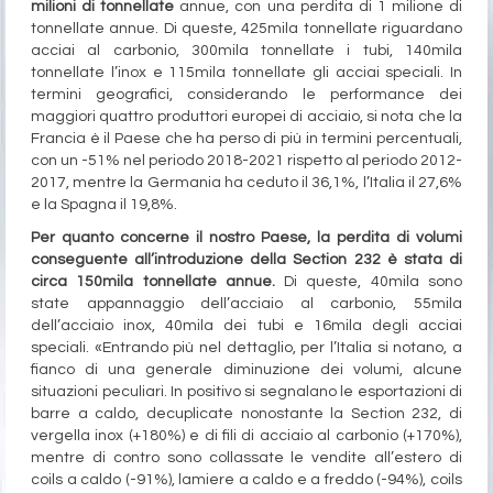
milioni di tonnellate
annue, con una perdita di 1 milione di
tonnellate annue. Di queste, 425mila tonnellate riguardano
acciai al carbonio, 300mila tonnellate i tubi, 140mila
tonnellate l’inox e 115mila tonnellate gli acciai speciali. In
termini geografici, considerando le performance dei
maggiori quattro produttori europei di acciaio, si nota che la
Francia è il Paese che ha perso di più in termini percentuali,
con un -51% nel periodo 2018-2021 rispetto al periodo 2012-
2017, mentre la Germania ha ceduto il 36,1%, l’Italia il 27,6%
e la Spagna il 19,8%.
Per quanto concerne il nostro Paese, la perdita di volumi
conseguente all’introduzione della Section 232 è stata di
circa 150mila tonnellate annue.
Di queste, 40mila sono
state appannaggio dell’acciaio al carbonio, 55mila
dell’acciaio inox, 40mila dei tubi e 16mila degli acciai
speciali. «Entrando più nel dettaglio, per l’Italia si notano, a
fianco di una generale diminuzione dei volumi, alcune
situazioni peculiari. In positivo si segnalano le esportazioni di
barre a caldo, decuplicate nonostante la Section 232, di
vergella inox (+180%) e di fili di acciaio al carbonio (+170%),
mentre di contro sono collassate le vendite all’estero di
coils a caldo (-91%), lamiere a caldo e a freddo (-94%), coils