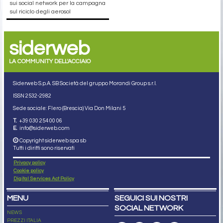
sui social network per la campagna
sul riciclo degli aerosol
siderweb
LA COMMUNITY DELL'ACCIAIO
Siderweb S.p.A. SB Società del gruppo Morandi Group s.r.l.
ISSN 2532
-2982
Sede sociale: Flero (Brescia) Via Don Milani 5
T.
+39 030 254 00 06
E.
info@siderweb.com
Copyright siderweb spa sb
Tutti i diritti sono riservati
Privacy policy
Cookie policy
Digital Services Act Policy
MENU
SEGUICI SUI NOSTRI
SOCIAL NETWORK
NEWS
PREZZI ITALIA