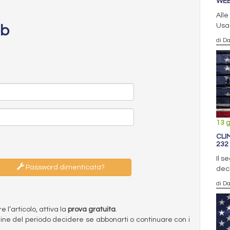
WEB
Alle
Usa 
eb
di D
13 
CLI
232
Il 
Password dimenticata?
decl
di D
l’articolo, attiva la
prova gratuita
.
ermine del periodo decidere se abbonarti o continuare con i