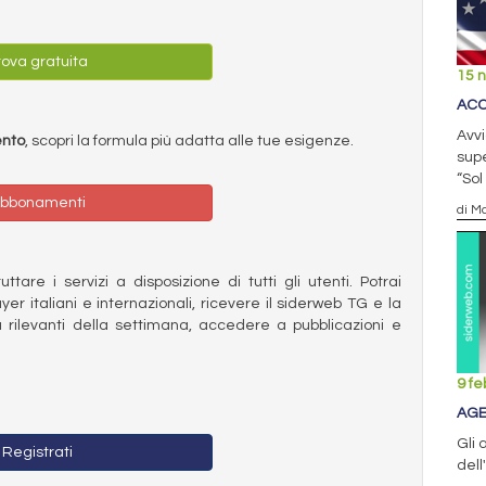
ova gratuita
15 
ACC
Avvi
ento
, scopri la formula più adatta alle tue esigenze.
supe
“Sol
bbonamenti
di Ma
ttare i servizi a disposizione di tutti gli utenti. Potrai
ayer italiani e internazionali, ricevere il siderweb TG e la
 rilevanti della settimana, accedere a pubblicazioni e
9 fe
AGE
Gli 
Registrati
dell