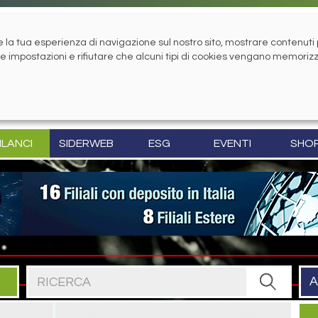
la tua esperienza di navigazione sul nostro sito, mostrare contenuti pe
tue impostazioni e rifiutare che alcuni tipi di cookies vengano memoriz
ILANCI
SIDERWEB
ESG
EVENTI
SHO
Cerca nel sito
A