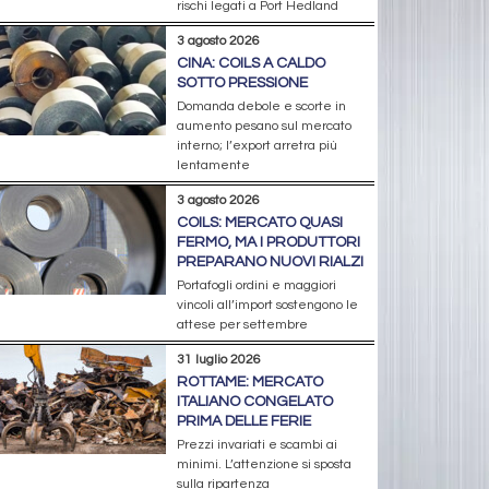
rischi legati a Port Hedland
3 agosto 2026
CINA: COILS A CALDO
SOTTO PRESSIONE
Domanda debole e scorte in
aumento pesano sul mercato
interno; l’export arretra più
lentamente
3 agosto 2026
COILS: MERCATO QUASI
FERMO, MA I PRODUTTORI
PREPARANO NUOVI RIALZI
Portafogli ordini e maggiori
vincoli all’import sostengono le
attese per settembre
31 luglio 2026
ROTTAME: MERCATO
ITALIANO CONGELATO
PRIMA DELLE FERIE
Prezzi invariati e scambi ai
minimi. L’attenzione si sposta
sulla ripartenza