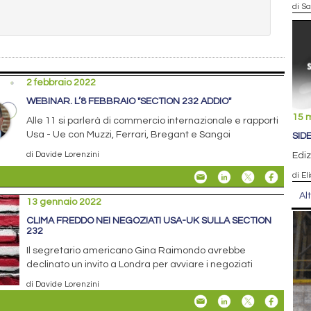
di S
2 febbraio 2022
WEBINAR. L’8 FEBBRAIO "SECTION 232 ADDIO"
15 
Alle 11 si parlerà di commercio internazionale e rapporti
Usa - Ue con Muzzi, Ferrari, Bregant e Sangoi
SID
di Davide Lorenzini
Edi
di El
Al
13 gennaio 2022
CLIMA FREDDO NEI NEGOZIATI USA-UK SULLA SECTION
232
Il segretario americano Gina Raimondo avrebbe
declinato un invito a Londra per avviare i negoziati
di Davide Lorenzini