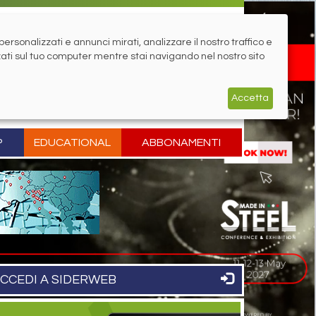
rsonalizzati e annunci mirati, analizzare il nostro traffico e
zati sul tuo computer mentre stai navigando nel nostro sito
Accetta
P
EDUCATIONAL
ABBONAMENTI
CCEDI A SIDERWEB