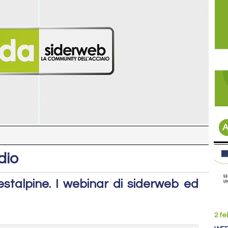
A
dio
estalpine. I webinar di siderweb ed
2 fe