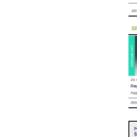
Alt
S
29 
r
Agg
Alt
M
(