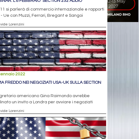
INAR. L’8 FEBBRAIO "SECTION 232 ADDIO"
 11 si parlerà di commercio internazionale e rapporti
- Ue con Muzzi, Ferrari, Bregant e Sangoi
avide Lorenzini
gennaio 2022
MA FREDDO NEI NEGOZIATI USA-UK SULLA SECTION
segretario americano Gina Raimondo avrebbe
inato un invito a Londra per avviare i negoziati
avide Lorenzini