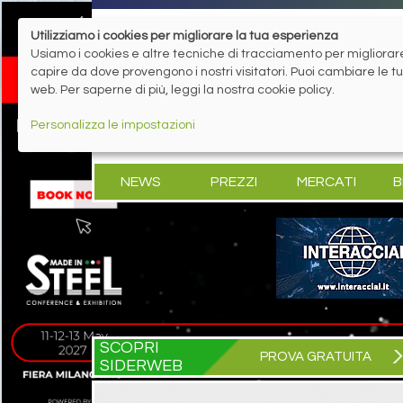
Utilizziamo i cookies per migliorare la tua esperienza
Usiamo i cookies e altre tecniche di tracciamento per migliorare 
capire da dove provengono i nostri visitatori. Puoi cambiare le 
web. Per saperne di più, leggi la nostra cookie policy.
Personalizza le impostazioni
NEWS
PREZZI
MERCATI
B
SCOPRI
PROVA GRATUITA
SIDERWEB