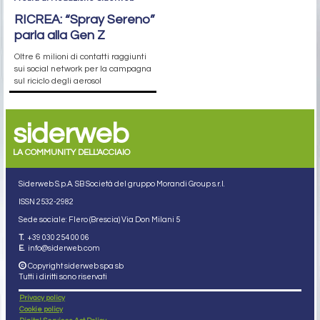
RICREA: “Spray Sereno”
parla alla Gen Z
Oltre 6 milioni di contatti raggiunti
sui social network per la campagna
sul riciclo degli aerosol
siderweb
LA COMMUNITY DELL'ACCIAIO
Siderweb S.p.A. SB Società del gruppo Morandi Group s.r.l.
ISSN 2532
-2982
Sede sociale: Flero (Brescia) Via Don Milani 5
T.
+39 030 254 00 06
E.
info@siderweb.com
Copyright siderweb spa sb
Tutti i diritti sono riservati
Privacy policy
Cookie policy