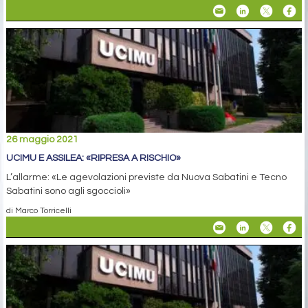
26 maggio 2021
UCIMU E ASSILEA: «RIPRESA A RISCHIO»
L’allarme: «Le agevolazioni previste da Nuova Sabatini e Tecno
Sabatini sono agli sgoccioli»
di Marco Torricelli