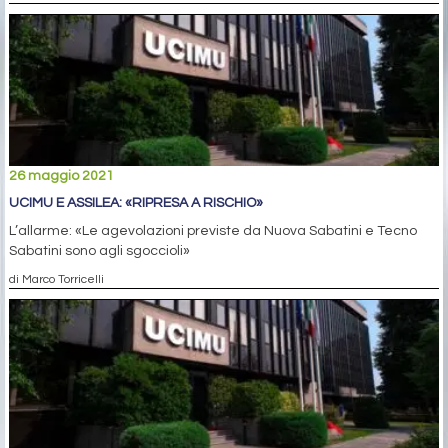
26 maggio 2021
UCIMU E ASSILEA: «RIPRESA A RISCHIO»
L’allarme: «Le agevolazioni previste da Nuova Sabatini e Tecno
Sabatini sono agli sgoccioli»
di Marco Torricelli