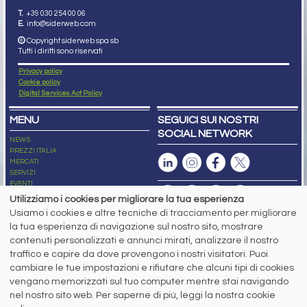
T.
+39 030 254 00 06
E.
info@siderweb.com
Copyright siderweb spa sb
Tutti i diritti sono riservati
Privacy policy
Cookie policy
Digital Services Act Policy
MENU
SEGUICI SUI NOSTRI
SOCIAL NETWORK
NEWS
PREZZI ITALIA
MERCATI
SERVIZI
EVENTI
ABBONAMENTI
Utilizziamo i cookies per migliorare la tua esperienza
MADE IN STEEL
Usiamo i cookies e altre tecniche di tracciamento per migliorare
NEWSLETTER
la tua esperienza di navigazione sul nostro sito, mostrare
Capitale Sociale: 190.000€ interamente versato
contenuti personalizzati e annunci mirati, analizzare il nostro
Registro delle Imprese di Brescia
traffico e capire da dove provengono i nostri visitatori. Puoi
Codice Fiscale e Partita I.V.A.:
IT03562320170
R.E.A. n. 419331
cambiare le tue impostazioni e rifiutare che alcuni tipi di cookies
vengano memorizzati sul tuo computer mentre stai navigando
www.siderweb.com: Autorizzazione del Tribunale di Brescia n. 11/2004 del 17
nel nostro sito web. Per saperne di più, leggi la nostra cookie
marzo 2004, Iscrizione al R.O.C. n. 26116.
Direttrice Responsabile: