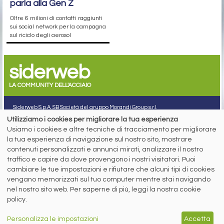
parla alla Gen Z
Oltre 6 milioni di contatti raggiunti
sui social network per la campagna
sul riciclo degli aerosol
siderweb
LA COMMUNITY DELL'ACCIAIO
Siderweb S.p.A. SB Società del gruppo Morandi Group s.r.l.
Utilizziamo i cookies per migliorare la tua esperienza
ISSN 2532
-2982
Usiamo i cookies e altre tecniche di tracciamento per migliorare
Sede sociale: Flero (Brescia) Via Don Milani 5
la tua esperienza di navigazione sul nostro sito, mostrare
T.
+39 030 254 00 06
contenuti personalizzati e annunci mirati, analizzare il nostro
E.
info@siderweb.com
traffico e capire da dove provengono i nostri visitatori. Puoi
Copyright siderweb spa sb
cambiare le tue impostazioni e rifiutare che alcuni tipi di cookies
Tutti i diritti sono riservati
vengano memorizzati sul tuo computer mentre stai navigando
Privacy policy
nel nostro sito web. Per saperne di più, leggi la nostra cookie
Cookie policy
policy.
Digital Services Act Policy
Personalizza le impostazioni
Accetta
MENU
SEGUICI SUI NOSTRI